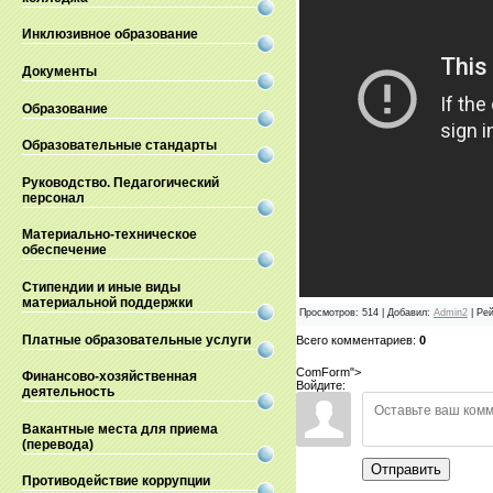
Инклюзивное образование
Документы
Образование
Образовательные стандарты
Руководство. Педагогический
персонал
Материально-техническое
обеспечение
Стипендии и иные виды
материальной поддержки
Просмотров
:
514
|
Добавил
:
Admin2
|
Рей
Платные образовательные услуги
Всего комментариев
:
0
ComForm">
Финансово-хозяйственная
Войдите:
деятельность
Вакантные места для приема
(перевода)
Отправить
Противодействие коррупции