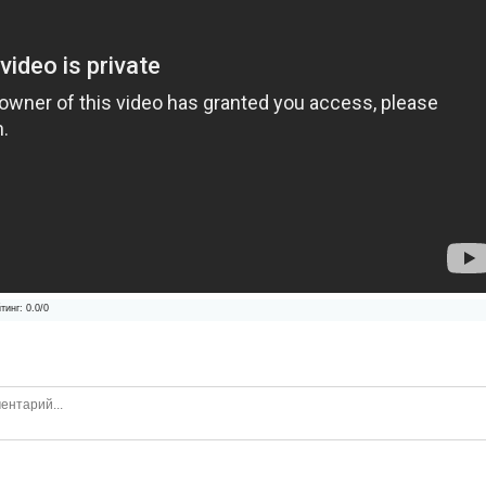
тинг
:
0.0
/
0