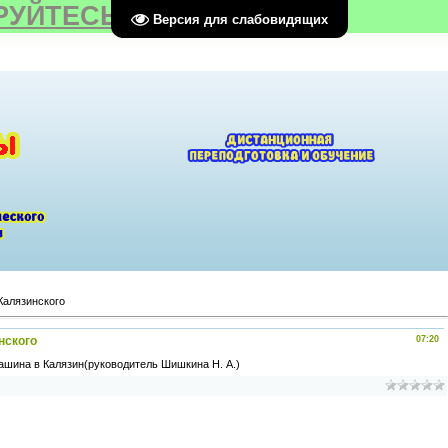
РУЙТЕСЬ
Версия для слабовидящих
Калязинского
нского
07:20
ашина в Калязин(руководитель Шишкина Н. А.)