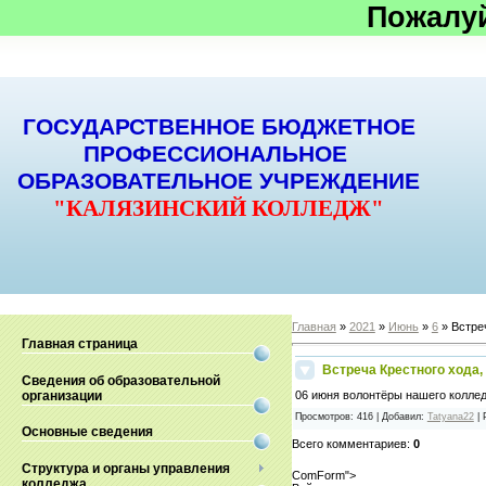
Пожалу
ГОСУДАРСТВЕННОЕ БЮДЖЕТНОЕ
ПРОФЕССИОНАЛЬНОЕ
ОБРАЗОВАТЕЛЬНОЕ УЧРЕЖДЕНИЕ
"КАЛЯЗИНСКИЙ КОЛЛЕДЖ"
Главная
»
2021
»
Июнь
»
6
» Встре
Главная страница
Встреча Крестного хода
Сведения об образовательной
организации
06 июня волонтёры нашего коллед
Просмотров
:
416
|
Добавил
:
Tatyana22
|
Основные сведения
Всего комментариев
:
0
Структура и органы управления
ComForm">
колледжа