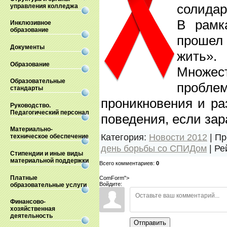
солидар
управления колледжа
В рамк
Инклюзивное
образование
прошел 
Документы
жить».
Образование
Множес
Образовательные
пробле
стандарты
проникновения и р
Руководство.
Педагогический персонал
поведения, если за
Материально-
Категория
:
Новости 2012
|
Пр
техническое обеспечение
день борьбы со СПИДом
|
Ре
Стипендии и иные виды
материальной поддержки
Всего комментариев
:
0
Платные
ComForm">
Войдите:
образовательные услуги
Финансово-
хозяйственная
деятельность
Отправить