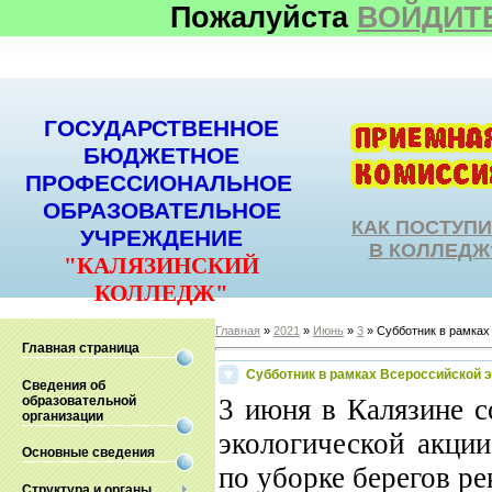
Пожалуйста
ВОЙДИТ
ГОСУДАРСТВЕННОЕ
БЮДЖЕТНОЕ
ПРОФЕССИОНАЛЬНОЕ
ОБРАЗОВАТЕЛЬНОЕ
КАК ПОСТУП
УЧРЕЖДЕНИЕ
В КОЛЛЕДЖ
"КАЛЯЗИНСКИЙ
КОЛЛЕДЖ"
Главная
»
2021
»
Июнь
»
3
» Субботник в рамках
Главная страница
Субботник в рамках Всероссийской 
Сведения об
образовательной
3 июня в Калязине с
организации
экологической акци
Основные сведения
по уборке берегов р
Структура и органы