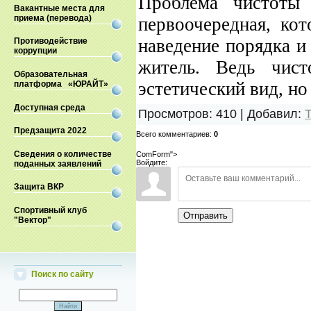
Проблема чистоты 
Вакантные места для
приема (перевода)
первоочередная, ко
наведение порядка и
Противодействие
коррупции
житель. Ведь чис
Образовательная
эстетический вид, но
платформа «ЮРАЙТ»
Доступная среда
Просмотров
:
410
|
Добавил
:
Предзащита 2022
Всего комментариев
:
0
Сведения о количестве
ComForm">
Войдите:
поданных заявлений
Защита ВКР
Спортивный клуб
Отправить
"Вектор"
Поиск по сайту