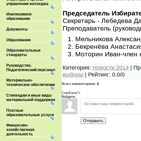
управления колледжа
Председатель Избират
Инклюзивное
образование
Секретарь - Лебедева Д
Преподаватель (руководи
Документы
Мельникова Алексан
Образование
Бекренёва Анастаси
Образовательные
Моторин Иван-член 
стандарты
Руководство.
Категория
:
Новости 2014
|
Пр
Педагогический персонал
выборы
|
Рейтинг
:
0.0
/
0
Материально-
Всего комментариев
:
0
техническое обеспечение
ComForm">
Стипендии и иные виды
Войдите:
материальной поддержки
Платные
образовательные услуги
Отправить
Финансово-
хозяйственная
деятельность