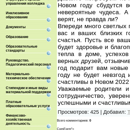
управления колледжа
Новом году сбудутся 
невероятные чудеса. А
Инклюзивное
образование
верят, не правда ли?
Впереди много светлых 
Документы
вас и ваших близких г
Образование
счастья. Пусть все ваш
будет здоровье и благо
Образовательные
стандарты
тепла в доме, успехо
верных друзей, отзывчив
Руководство.
Педагогический персонал
год подарит вам новые
году не будет невзгод 
Материально-
техническое обеспечение
счастливы в Новом 2022 
Уважаемые родители и
Стипендии и иные виды
материальной поддержки
сотрудничество, увере
успешными и счастливы
Платные
образовательные услуги
Просмотров
:
425
|
Добавил
:
Финансово-
хозяйственная
Всего комментариев
:
0
деятельность
ComForm">