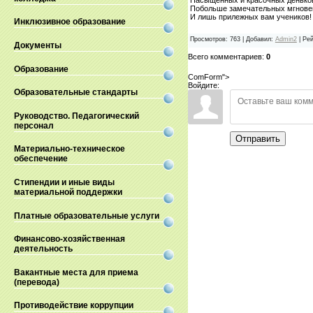
Побольше замечательных мгнове
И лишь прилежных вам учеников!
Инклюзивное образование
Просмотров
:
763
|
Добавил
:
Admin2
|
Рей
Документы
Всего комментариев
:
0
Образование
ComForm">
Войдите:
Образовательные стандарты
Руководство. Педагогический
персонал
Отправить
Материально-техническое
обеспечение
Стипендии и иные виды
материальной поддержки
Платные образовательные услуги
Финансово-хозяйственная
деятельность
Вакантные места для приема
(перевода)
Противодействие коррупции