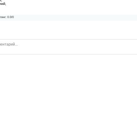
ний,
тинг
:
0.0
/
0