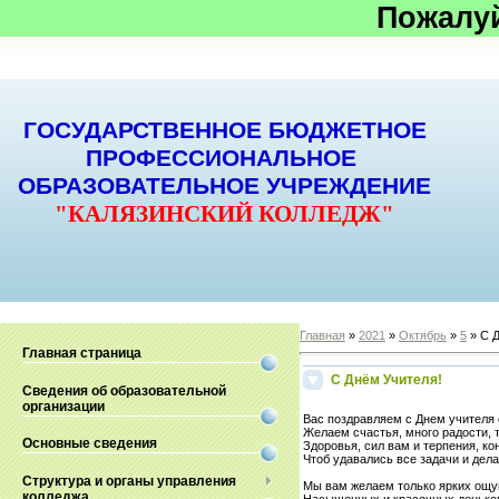
Пожалу
ГОСУДАРСТВЕННОЕ БЮДЖЕТНОЕ
ПРОФЕССИОНАЛЬНОЕ
ОБРАЗОВАТЕЛЬНОЕ УЧРЕЖДЕНИЕ
"КАЛЯЗИНСКИЙ КОЛЛЕДЖ"
Главная
»
2021
»
Октябрь
»
5
» С Д
Главная страница
С Днём Учителя!
Сведения об образовательной
организации
Вас поздравляем с Днем учителя 
Желаем счастья, много радости, 
Основные сведения
Здоровья, сил вам и терпения, ко
Чтоб удавались все задачи и дела
Структура и органы управления
Мы вам желаем только ярких ощу
колледжа
Насыщенных и красочных денько