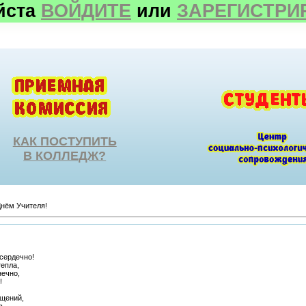
йста
ВОЙДИТЕ
или
ЗАРЕГИСТРИ
КАК ПОСТУПИТЬ
В КОЛЛЕДЖ?
нём Учителя!
сердечно!
тепла,
нечно,
!
щений,
в,