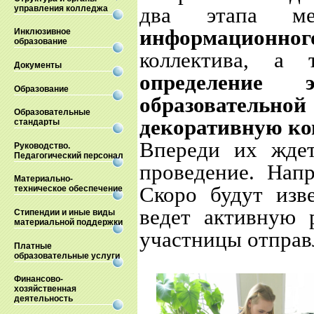
два этапа м
управления колледжа
информационно
Инклюзивное
образование
коллектива, а
Документы
определение
Образование
образовательной
Образовательные
декоративную к
стандарты
Впереди их ждет
Руководство.
Педагогический персонал
проведение. Напр
Материально-
Скоро будут изв
техническое обеспечение
ведет активную 
Стипендии и иные виды
материальной поддержки
участницы отправ
Платные
образовательные услуги
Финансово-
хозяйственная
деятельность