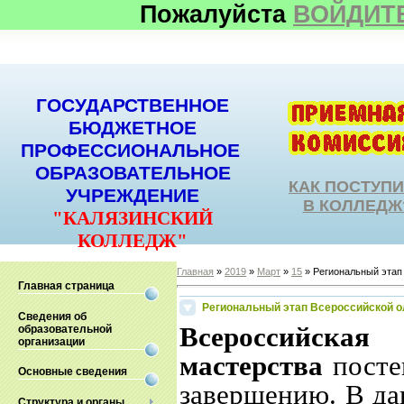
Пожалуйста
ВОЙДИТ
ГОСУДАРСТВЕННОЕ
БЮДЖЕТНОЕ
ПРОФЕССИОНАЛЬНОЕ
ОБРАЗОВАТЕЛЬНОЕ
КАК ПОСТУП
УЧРЕЖДЕНИЕ
В КОЛЛЕДЖ
"КАЛЯЗИНСКИЙ
КОЛЛЕДЖ"
Главная
»
2019
»
Март
»
15
» Региональный этап
Главная страница
Региональный этап Всероссийской о
Сведения об
Всероссийская
образовательной
организации
мастерства
посте
Основные сведения
завершению. В да
Структура и органы