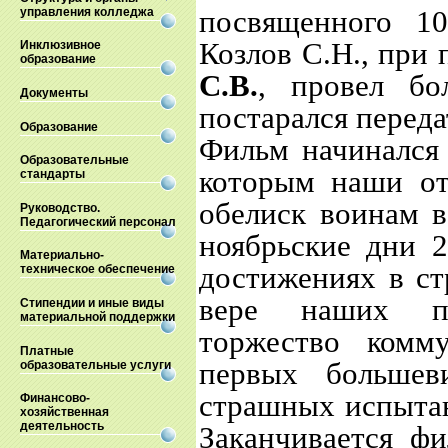
посвященного 1
управления колледжа
Козлов С.Н., при
Инклюзивное
образование
С.В.
, провел бо
Документы
постарался переда
Образование
Фильм начинался 
Образовательные
которым наши от
стандарты
обелиск воинам в
Руководство.
Педагогический персонал
ноябрьские дни 2
Материально-
достижениях в ст
техническое обеспечение
вере наших п
Стипендии и иные виды
материальной поддержки
торжество комм
Платные
первых большев
образовательные услуги
страшных испытан
Финансово-
хозяйственная
деятельность
Заканчивается ф