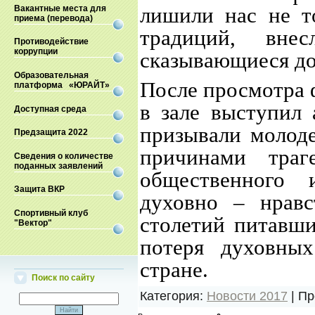
лишили нас не то
Вакантные места для
приема (перевода)
традиций, вн
Противодействие
коррупции
сказывающиеся до
Образовательная
После просмотра 
платформа «ЮРАЙТ»
в зале выступил
Доступная среда
призывали молоде
Предзащита 2022
причинами траг
Сведения о количестве
поданных заявлений
общественного 
Защита ВКР
духовно – нравс
Спортивный клуб
столетий питавши
"Вектор"
потеря духовны
стране.
Поиск по сайту
Категория
:
Новости 2017
|
Пр