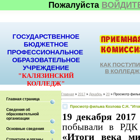
Пожалуйста
ВОЙДИТ
ГОСУДАРСТВЕННОЕ
БЮДЖЕТНОЕ
ПРОФЕССИОНАЛЬНОЕ
ОБРАЗОВАТЕЛЬНОЕ
КАК ПОСТУП
УЧРЕЖДЕНИЕ
В КОЛЛЕДЖ
"КАЛЯЗИНСКИЙ
КОЛЛЕДЖ"
Главная
»
2017
»
Декабрь
»
20
» Просмотр фильма
Главная страница
Просмотр фильма Козлова С.Н. "Ито
Сведения об
19 декабря 2017 
образовательной
организации
побывали в РДК
Основные сведения
«Итоги века ми
Структура и органы