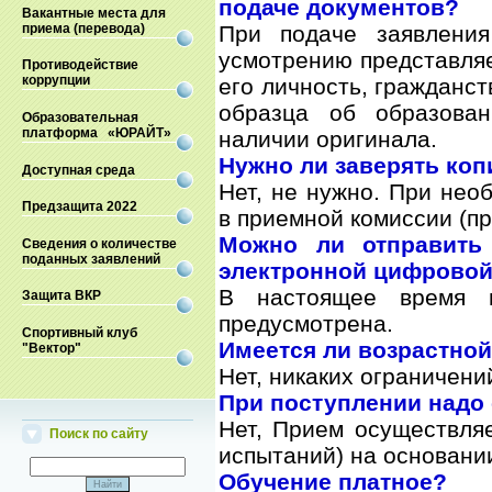
подаче документов?
Вакантные места для
приема (перевода)
При подаче заявлени
усмотрению представляе
Противодействие
коррупции
его личность, гражданст
образца об образован
Образовательная
платформа «ЮРАЙТ»
наличии оригинала.
Нужно ли заверять ко
Доступная среда
Нет, не нужно. При нео
Предзащита 2022
в приемной комиссии (п
Можно ли отправить
Сведения о количестве
поданных заявлений
электронной цифрово
В настоящее время 
Защита ВКР
предусмотрена.
Спортивный клуб
Имеется ли возрастной
"Вектор"
Нет, никаких ограничени
При поступлении надо
Нет, Прием осуществля
Поиск по сайту
испытаний) на основани
Обучение платное?