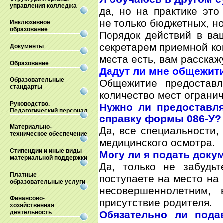
управления колледжа
да, но на практике это
не только бюджетных, н
Инклюзивное
образование
Порядок действий в ва
секретарем приемной ко
Документы
места есть, вам расскажу
Образование
Дадут ли мне общежит
Образовательные
Общежитие предоставл
стандарты
количество мест ограни
Руководство.
Нужно ли предоставл
Педагогический персонал
справку формы 086-У?
Материально-
Да, все специальности,
техническое обеспечение
медицинского осмотра.
Стипендии и иные виды
Могу ли я подать доку
материальной поддержки
Да, только не забудь
Платные
поступаете на место на 
образовательные услуги
несовершеннолетним,
Финансово-
присутствие родителя.
хозяйственная
Обязательно ли пода
деятельность