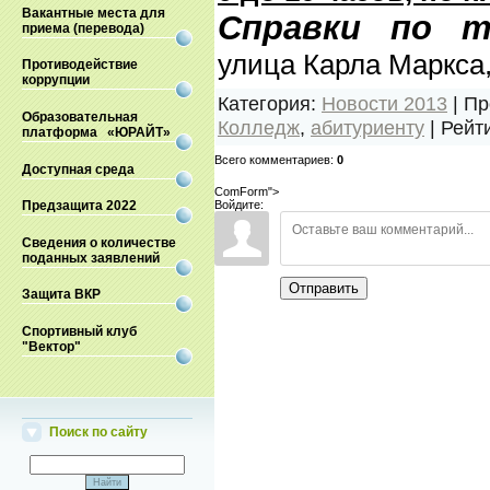
Вакантные места для
Справки по те
приема (перевода)
улица Карла Маркса,
Противодействие
коррупции
Категория
:
Новости 2013
|
Пр
Образовательная
Колледж
,
абитуриенту
|
Рейт
платформа «ЮРАЙТ»
Всего комментариев
:
0
Доступная среда
ComForm">
Войдите:
Предзащита 2022
Сведения о количестве
поданных заявлений
Отправить
Защита ВКР
Спортивный клуб
"Вектор"
Поиск по сайту