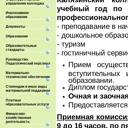
управления колледжа
учебный год по 
Инклюзивное
профессиональног
образование
- преподавание в на
Документы
- дошкольное образ
Образование
- туризм
Образовательные
стандарты
- гостиничный серви
Руководство.
Прием осущест
Педагогический персонал
вступительных 
Материально-
техническое обеспечение
образовании.
Диплом государс
Стипендии и иные виды
материальной поддержки
Очная и заочна
Платные
Предоставляется
образовательные услуги
Финансово-
Приемная комиссия
хозяйственная
деятельность
9 до 16 часов, по п