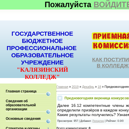
Пожалуйста
ВОЙДИТ
ГОСУДАРСТВЕННОЕ
БЮДЖЕТНОЕ
ПРОФЕССИОНАЛЬНОЕ
ОБРАЗОВАТЕЛЬНОЕ
КАК ПОСТУП
УЧРЕЖДЕНИЕ
В КОЛЛЕДЖ
"КАЛЯЗИНСКИЙ
КОЛЛЕДЖ"
Главная
»
2019
»
Декабрь
»
18
» Предновогодняя
Главная страница
Предновогодняя вереница конкурсов
Сведения об
образовательной
Далее 16.12 компетентные члены ж
организации
определили призёров в каждом конку
Какие результаты получились? Узнаем
Основные сведения
Просмотров
:
957
|
Добавил
:
Репортер
|
Рейтинг
:
0.0
/
0
Всего комментариев
:
0
Структура и органы