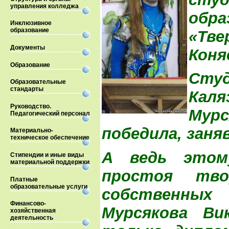
управления колледжа
обр
Инклюзивное
образование
«Тв
Документы
Коня
Образование
Ст
Образовательные
стандарты
Кал
Руководство.
Мурс
Педагогический персонал
победила, заня
Материально-
техническое обеспечение
А ведь этом
Стипендии и иные виды
материальной поддержки
простоя тво
Платные
образовательные услуги
собственных 
Финансово-
Мурсякова В
хозяйственная
деятельность