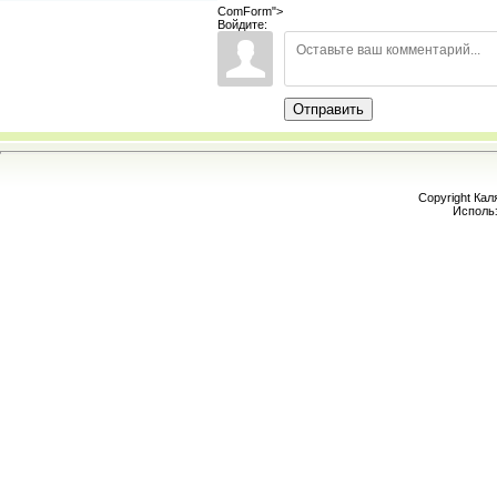
ComForm">
Войдите:
Отправить
Copyright Кал
Исполь