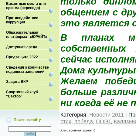
только дипло
Вакантные места для
приема (перевода)
общением с др
Противодействие
это является 
коррупции
Образовательная
В планах мо
платформа «ЮРАЙТ»
собственных 
Доступная среда
сейчас исполня
Предзащита 2022
Дома культуры
Сведения о количестве
поданных заявлений
Желаем побед
Защита ВКР
больше различ
Спортивный клуб
"Вектор"
ни когда её не 
Категория
:
Новости 2011
|
Пр
Поиск по сайту
стих
,
победа
,
ПОЭТ
,
Калязин
Всего комментариев
:
0