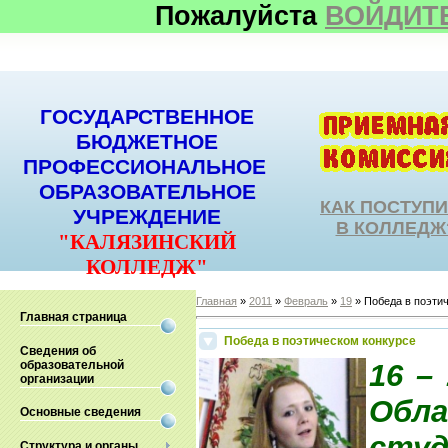
Пожалуйста
ВОЙДИТ
ГОСУДАРСТВЕННОЕ
БЮДЖЕТНОЕ
ПРОФЕССИОНАЛЬНОЕ
ОБРАЗОВАТЕЛЬНОЕ
КАК ПОСТУП
УЧРЕЖДЕНИЕ
В КОЛЛЕДЖ
"КАЛЯЗИНСКИЙ
КОЛЛЕДЖ"
Главная
»
2011
»
Февраль
»
19
» Победа в поэти
Главная страница
Победа в поэтическом конкурсе
Сведения об
образовательной
16 –
организации
Обл
Основные сведения
сту
Структура и органы