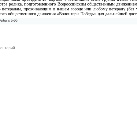
мотра ролика, подготовленного Всероссийским общественным движением
 ветеранам, проживающим в нашем городе или любому ветерану (без у
кого общественного движения «Волонтеры Победы» для дальнейшей доста
Рейтинг
:
0.0
/
0