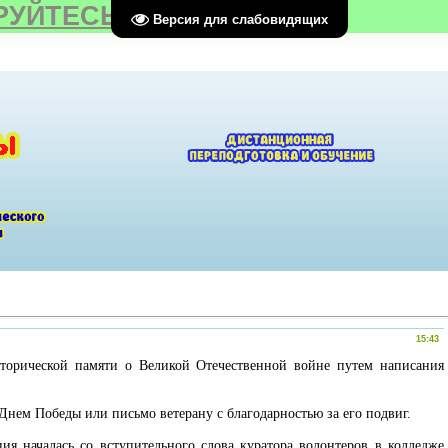
РУЙТЕСЬ
Версия для слабовидящих
15:43
сторической памяти о Великой Отечественной войне путем написания
Днем Победы или письмо ветерану с благодарностью за его подвиг.
я началась со вступительного слова куратора волонтеров в колледже