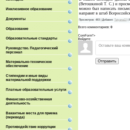
(Ветошкиной Т. С.) и прос
можно был написать письмо
Инклюзивное образование
направят в штаб Всероссийс
Документы
Просмотров
:
483
|
Добавил
:
Tatyana22
|
Всего комментариев
:
0
Образование
ComForm">
Образовательные стандарты
Войдите:
Руководство. Педагогический
персонал
Отправить
Материально-техническое
обеспечение
Стипендии и иные виды
материальной поддержки
Платные образовательные услуги
Финансово-хозяйственная
деятельность
Вакантные места для приема
(перевода)
Противодействие коррупции