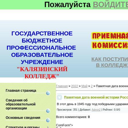
Пожалуйста
ВОЙДИТ
ГОСУДАРСТВЕННОЕ
БЮДЖЕТНОЕ
ПРОФЕССИОНАЛЬНОЕ
ОБРАЗОВАТЕЛЬНОЕ
КАК ПОСТУП
УЧРЕЖДЕНИЕ
В КОЛЛЕДЖ
"КАЛЯЗИНСКИЙ
КОЛЛЕДЖ"
Главная
»
2022
»
Май
»
2
» Памятная дата военн
Главная страница
Памятная дата военной истории Рос
Сведения об
образовательной
В этот день в 1945 году под победными ударам
организации
Просмотров
:
351
|
Добавил
:
Admin2
|
Рейтинг
:
0.0
/
0
Всего комментариев
:
0
Основные сведения
ComForm">
Структура и органы