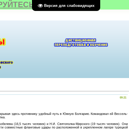
РУЙТЕСЬ
Версия для слабовидящих
09:21
крывая здесь противнику удобный путь в Южную Болгарию. Командовал ей Вессель-
пка.
белева (16,5 тысяч человек) и Н.И. Святополка-Мирского (19 тысяч человек). Они
сти совместные фланговые удары по расположенной в укрепленном лагере турецкой