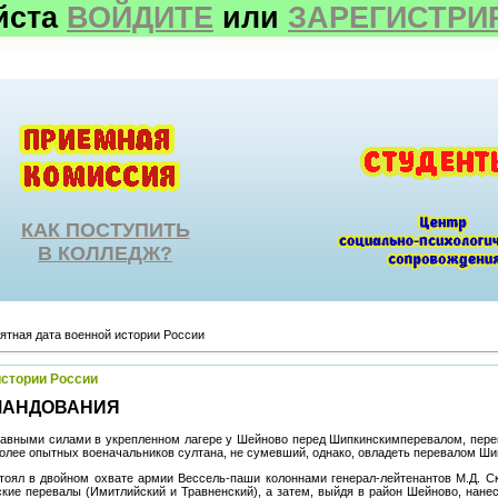
йста
ВОЙДИТЕ
или
ЗАРЕГИСТРИ
КАК ПОСТУПИТЬ
В КОЛЛЕДЖ?
ятная дата военной истории России
истории России
МАНДОВАНИЯ
лавными силами в укрепленном лагере у Шейново перед Шипкинскимперевалом, пере
олее опытных военачальников султана, не сумевший, однако, овладеть перевалом Ши
тоял в двойном охвате армии Вессель-паши колоннами генерал-лейтенантов М.Д. Ско
кие перевалы (Имитлийский и Травненский), а затем, выйдя в район Шейново, нане