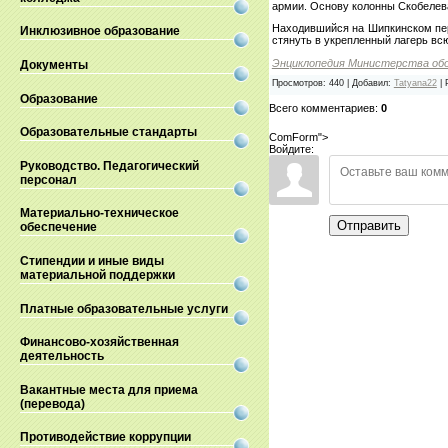
армии. Основу колонны Скобелева
Находившийся на Шипкинском пер
Инклюзивное образование
стянуть в укрепленный лагерь вс
Энциклопедия Министерства об
Документы
Просмотров
:
440
|
Добавил
:
Tatyana22
|
Образование
Всего комментариев
:
0
Образовательные стандарты
ComForm">
Войдите:
Руководство. Педагогический
персонал
Материально-техническое
Отправить
обеспечение
Стипендии и иные виды
материальной поддержки
Платные образовательные услуги
Финансово-хозяйственная
деятельность
Вакантные места для приема
(перевода)
Противодействие коррупции