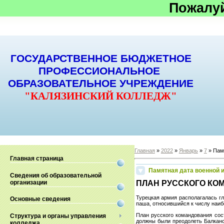
Пожалу
ГОСУДАРСТВЕННОЕ БЮДЖЕТНОЕ
ПРОФЕССИОНАЛЬНОЕ
ОБРАЗОВАТЕЛЬНОЕ УЧРЕЖДЕНИЕ
"КАЛЯЗИНСКИЙ КОЛЛЕДЖ"
Главная
»
2022
»
Январь
»
7
» Пам
Главная страница
Памятная дата военной 
Сведения об образовательной
организации
ПЛАН РУССКОГО КО
Турецкая армия располагалась г
Основные сведения
паша, относившийся к числу наиб
План русского командования сос
Структура и органы управления
должны были преодолеть Балканс
колледжа