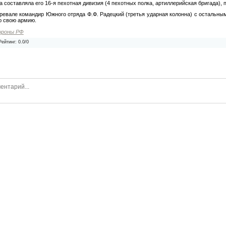
 составляла его 16-я пехотная дивизия (4 пехотных полка, артиллерийская бригада)
евале командир Южного отряда Ф.Ф. Радецкий (третья ударная колонна) с остальны
ю свою армию.
ороны РФ
Рейтинг
:
0.0
/
0