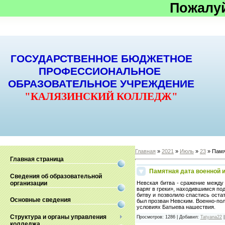
Пожалу
ГОСУДАРСТВЕННОЕ БЮДЖЕТНОЕ
ПРОФЕССИОНАЛЬНОЕ
ОБРАЗОВАТЕЛЬНОЕ УЧРЕЖДЕНИЕ
"КАЛЯЗИНСКИЙ КОЛЛЕДЖ"
Главная
»
2021
»
Июль
»
23
» Памя
Главная страница
Памятная дата военной 
Сведения об образовательной
организации
Невская битва - сражение между
варяг в греки», находившимся по
битву и позволило спастись оста
Основные сведения
был прозван Невским. Военно-пол
условиях Батыева нашествия.
Структура и органы управления
Просмотров
:
1286
|
Добавил
:
Tatyana22
колледжа