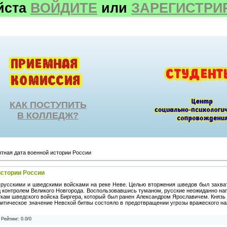
йста
ВОЙДИТЕ
или
ЗАРЕГИСТРИ
КАК ПОСТУПИТЬ
В КОЛЛЕДЖ?
тная дата военной истории России
истории России
 русскими и шведскими войсками на реке Неве. Целью вторжения шведов был захват
д контролем Великого Новгорода. Воспользовавшись туманом, русские неожиданно нап
ткам шведского войска Биргера, который был ранен Александром Ярославичем. Князь
итическое значение Невской битвы состояло в предотвращении угрозы вражеского на
|
Рейтинг
:
0.0
/
0