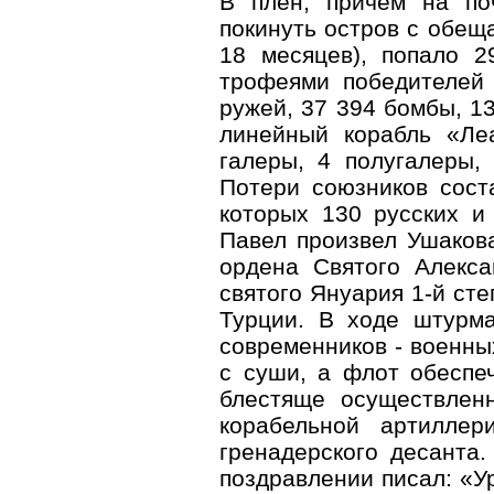
В плен, причем на по
покинуть остров с обещ
18 месяцев), попало 2
трофеями победителей 
ружей, 37 394 бомбы, 13
линейный корабль «Ле
галеры, 4 полугалеры, 
Потери союзников сост
которых 130 русских и
Павел произвел Ушаков
ордена Святого Алекса
святого Януария 1-й сте
Турции. В ходе штурма
современников - военных
с суши, а флот обеспе
блестяще осуществлен
корабельной артиллер
гренадерского десанта.
поздравлении писал: «У