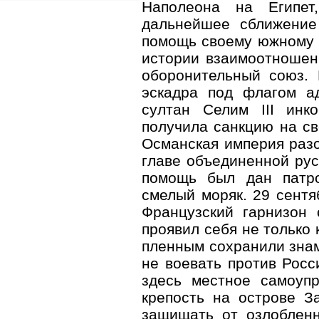
Наполеона на Египет
дальнейшее сближение
помощь своему южному 
истории взаимоотношени
оборонительный союз. 
эскадра под флагом а
султан Селим III инк
получила санкцию на с
Османская империя раз
главе объединенной рус
помощь был дан патро
смелый моряк. 29 сентя
Французский гарнизон 
проявил себя не только 
пленным сохранили знам
не воевать против Росс
здесь местное самоупр
крепость на острове З
защищать от озлобленн