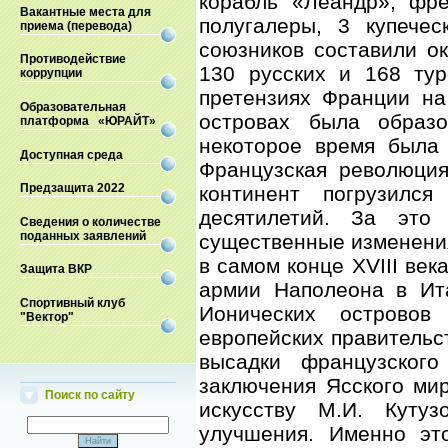
корабль «Леандр», фре
Вакантные места для
полугалеры, 3 купечес
приема (перевода)
союзников составили о
Противодействие
130 русских и 168 тур
коррупции
претензиях Франции на
Образовательная
островах была образо
платформа «ЮРАЙТ»
некоторое время был
Доступная среда
Французская революция
Предзащита 2022
континент погрузилс
десятилетий. За это
Сведения о количестве
поданных заявлений
существенные изменения
в самом конце XVIII век
Защита ВКР
армии Наполеона в Ита
Спортивный клуб
Ионических островов
"Вектор"
европейских правительст
высадки французског
заключения Ясского мир
Поиск по сайту
искусству М.И. Кутуз
улучшения. Именно эт