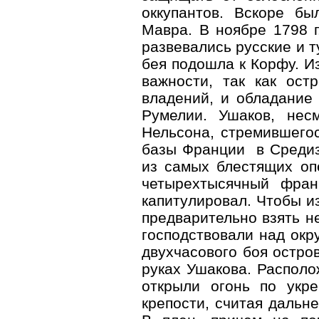
оккупантов. Вскоре бы
Мавра. В ноябре 1798 г
развевались русские и т
бея подошла к Корфу. И
важности, так как ост
владений, и обладание
Румелии. Ушаков, нес
Нельсона, стремившегос
базы Франции в Средиз
из самых блестящих опе
четырехтысячный фран
капитулировал. Чтобы и
предварительно взять н
господствовали над ок
двухчасового боя остро
руках Ушакова. Располо
открыли огонь по укр
крепости, считая дальн