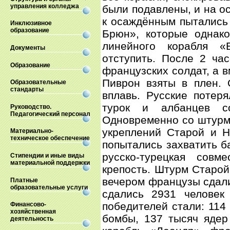
управления колледжа
были подавлены, и на о
к осаждённым пытались
Инклюзивное
образование
Брюн», которые однак
линейного корабля «
Документы
отступить. После 2 ча
Образование
французских солдат, а в
Пиврон взяты в плен. 
Образовательные
стандарты
вплавь. Русские потер
турок и албанцев с
Руководство.
Педагогический персонал
Одновременно со штурмо
укреплений Старой и Н
Материально-
техническое обеспечение
попытались захватить б
русско-турецкая совм
Стипендии и иные виды
материальной поддержки
крепость. Штурм Старой
вечером французы сдал
Платные
образовательные услуги
сдались 2931 человек
победителей стали: 114 
Финансово-
хозяйственная
бомбы, 137 тысяч ядер
деятельность