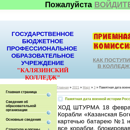
Пожалуйста
ВОЙДИТ
ГОСУДАРСТВЕННОЕ
БЮДЖЕТНОЕ
ПРОФЕССИОНАЛЬНОЕ
ОБРАЗОВАТЕЛЬНОЕ
КАК ПОСТУП
УЧРЕЖДЕНИЕ
В КОЛЛЕДЖ
"КАЛЯЗИНСКИЙ
КОЛЛЕДЖ"
Главная
»
2021
»
Март
»
3
» Памятная дата воен
Главная страница
Памятная дата военной истории Рос
Сведения об
образовательной
ХОД ШТУРМА 18 феврал
организации
Корабли «Казанская Бог
Основные сведения
картечью батарею №1 на
все корабли, блокирова
Структура и органы