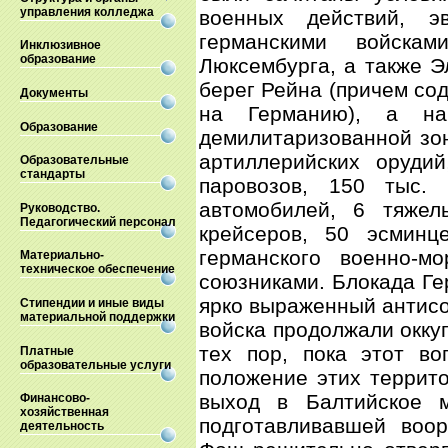
управления колледжа
военных действий, э
германскими войска
Инклюзивное
образование
Люксембурга, а также Э
берег Рейна (причем со
Документы
на Германию), а на
Образование
демилитаризованной зо
артиллерийских орудий
Образовательные
стандарты
паровозов, 150 тыс. 
автомобилей, 6 тяжел
Руководство.
Педагогический персонал
крейсеров, 50 эсминц
германского военно-м
Материально-
техническое обеспечение
союзниками. Блокада Ге
ярко выраженный антисов
Стипендии и иные виды
материальной поддержки
войска продолжали окку
тех пор, пока этот во
Платные
образовательные услуги
положение этих террит
выход в Балтийское 
Финансово-
хозяйственная
подготавливавшей воо
деятельность