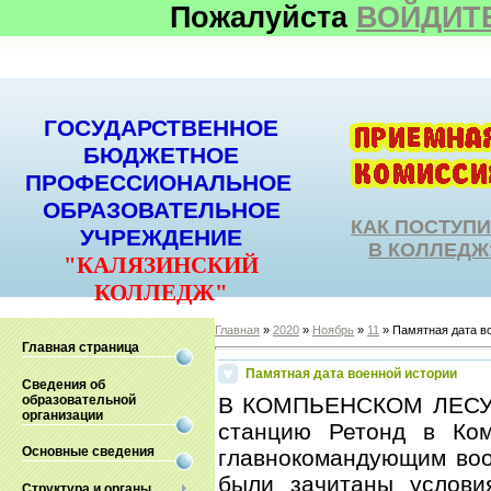
Пожалуйста
ВОЙДИТ
ГОСУДАРСТВЕННОЕ
БЮДЖЕТНОЕ
ПРОФЕССИОНАЛЬНОЕ
ОБРАЗОВАТЕЛЬНОЕ
КАК ПОСТУП
УЧРЕЖДЕНИЕ
В КОЛЛЕДЖ
"КАЛЯЗИНСКИЙ
КОЛЛЕДЖ"
Главная
»
2020
»
Ноябрь
»
11
» Памятная дата в
Главная страница
Памятная дата военной истории
Сведения об
образовательной
В КОМПЬЕНСКОМ ЛЕСУ У
организации
станцию Ретонд в Ком
Основные сведения
главнокомандующим во
были зачитаны услови
Структура и органы