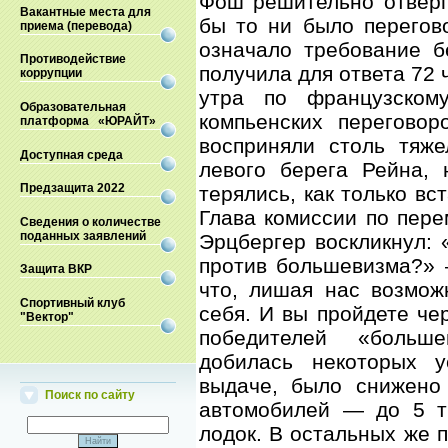
Фош решительно отверг 
Вакантные места для
бы то ни было перегов
приема (перевода)
означало требование б
Противодействие
получила для ответа 72 
коррупции
утра по французском
Образовательная
компьенских перегово
платформа «ЮРАЙТ»
восприняли столь тяж
Доступная среда
левого берега Рейна, 
Предзащита 2022
терялись, как только вс
Глава комиссии по пере
Сведения о количестве
поданных заявлений
Эрцбергер воскликнул:
против большевизма?» 
Защита ВКР
что, лишая нас возмож
Спортивный клуб
себя. И вы пройдете чер
"Вектор"
победителей «больше
добилась некоторых у
выдаче, было снижено 
Поиск по сайту
автомобилей — до 5 т
лодок. В остальных же 