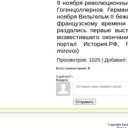
9 ноября революционны
Гогенцоллернов. Герман
ноября Вильгельм II беж
французскому времени
раздались первые выст
возвестившего окончан
портал История.РФ, https
mirovoi)
Просмотров
:
1025
|
Добавил
:
Всего комментариев
:
0
ComForm">
Войдите:
Отправить
Copyright Кал