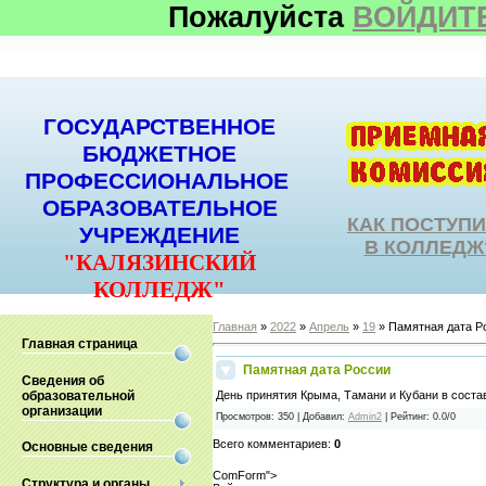
Пожалуйста
ВОЙДИТ
ГОСУДАРСТВЕННОЕ
БЮДЖЕТНОЕ
ПРОФЕССИОНАЛЬНОЕ
ОБРАЗОВАТЕЛЬНОЕ
КАК ПОСТУП
УЧРЕЖДЕНИЕ
В КОЛЛЕДЖ
"КАЛЯЗИНСКИЙ
КОЛЛЕДЖ"
Главная
»
2022
»
Апрель
»
19
» Памятная дата Р
Главная страница
Памятная дата России
Сведения об
образовательной
День принятия Крыма, Тамани и Кубани в соста
организации
Просмотров
:
350
|
Добавил
:
Admin2
|
Рейтинг
:
0.0
/
0
Всего комментариев
:
0
Основные сведения
ComForm">
Структура и органы