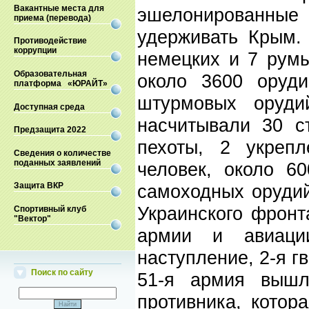
Вакантные места для
эшелонированные 
приема (перевода)
удерживать Крым.
Противодействие
коррупции
немецких и 7 румы
Образовательная
около 3600 оруд
платформа «ЮРАЙТ»
штурмовых орудий
Доступная среда
насчитывали 30 с
Предзащита 2022
пехоты, 2 укрепл
Сведения о количестве
поданных заявлений
человек, около 6
самоходных орудий
Защита ВКР
Украинского фронт
Спортивный клуб
"Вектор"
армии и авиаци
наступление, 2-я 
Поиск по сайту
51-я армия вышл
противника, котор