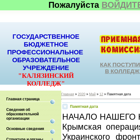
Пожалуйста
ВОЙДИТ
ГОСУДАРСТВЕННОЕ
БЮДЖЕТНОЕ
ПРОФЕССИОНАЛЬНОЕ
ОБРАЗОВАТЕЛЬНОЕ
КАК ПОСТУП
УЧРЕЖДЕНИЕ
В КОЛЛЕДЖ
"КАЛЯЗИНСКИЙ
КОЛЛЕДЖ"
Главная
»
2020
»
Май
»
12
» Памятная дата
Главная страница
Памятная дата
Сведения об
образовательной
НАЧАЛО НАШЕГО
организации
Крымская операция
Основные сведения
Украинского фрон
Структура и органы