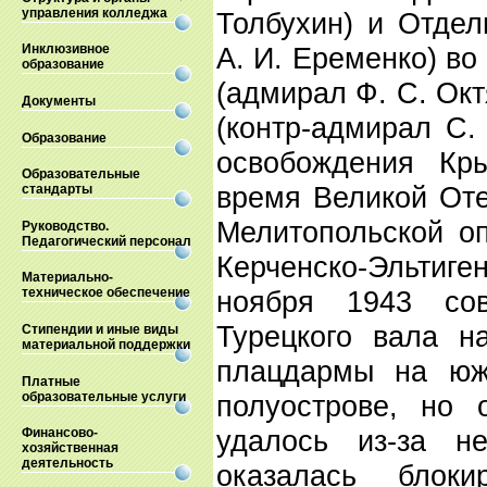
управления колледжа
Толбухин) и Отде
А. И. Еременко) в
Инклюзивное
образование
(адмирал Ф. С. Ок
Документы
(контр-адмирал С.
Образование
освобождения Кр
Образовательные
время Великой Оте
стандарты
Мелитопольской о
Руководство.
Педагогический персонал
Керченско-Эльтиген
Материально-
ноября 1943 сов
техническое обеспечение
Турецкого вала н
Стипендии и иные виды
материальной поддержки
плацдармы на юж
Платные
образовательные услуги
полуострове, но
удалось из-за н
Финансово-
хозяйственная
деятельность
оказалась блок