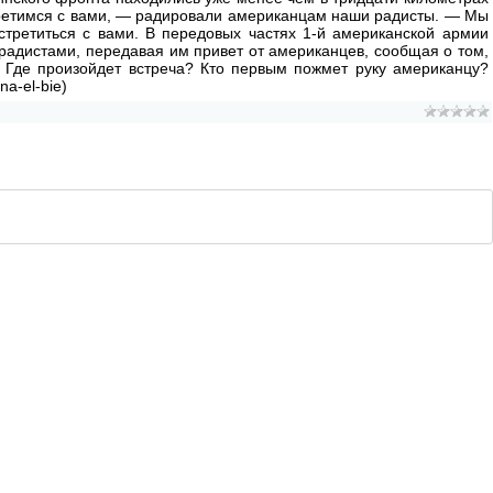
стретимся с вами, — радировали американцам наши радисты. — Мы
стретиться с вами. В передовых частях 1-й американской армии
радистами, передавая им привет от американцев, сообщая о том,
. Где произойдет встреча? Кто первым пожмет руку американцу?
na-el-bie)