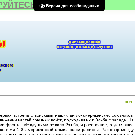
РУЙТЕСЬ
Версия для слабовидящих
01:21
ервая встреча с войсками наших англо-американских союзников.
вижении частей союзных войск, подходивших к Эльбе с запада. На
инии фронта. Между ними лежала Эльба, и расстояние, отделявшее
 частями 1-й американской армии наши радисты. Разговор между
инского фронта находились уже менее чем в тридцати километрах