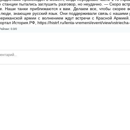
е станции пытались заглушить разговор, но неудачно. — Скоро в
. Наши танки приближаются к вам. Делаем все, чтобы скорее в
 люди, знающие русский язык. Они поддерживали связь с нашими 
американской армии с волнением ждут встречи с Красной Армией
ал История.РФ, https://histrf.ru/lenta-vremeni/event/view/vstriecha-
Рейтинг
:
0.0
/
0