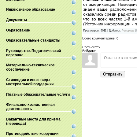
от американцев. Немецки
знаем ваше расположение
Инклюзивное образование
оказались среди радистов
что во всех частях 1-й 
Документы
(Источник информации - порт
Образование
Просмотров
:
9011
|
Добавил
:
Репортер
|
Всего комментариев
:
0
Образовательные стандарты
ComForm">
Руководство. Педагогический
Войдите:
персонал
Материально-техническое
обеспечение
Отправить
Стипендии и иные виды
материальной поддержки
Платные образовательные услуги
Финансово-хозяйственная
деятельность
Вакантные места для приема
(перевода)
Противодействие коррупции