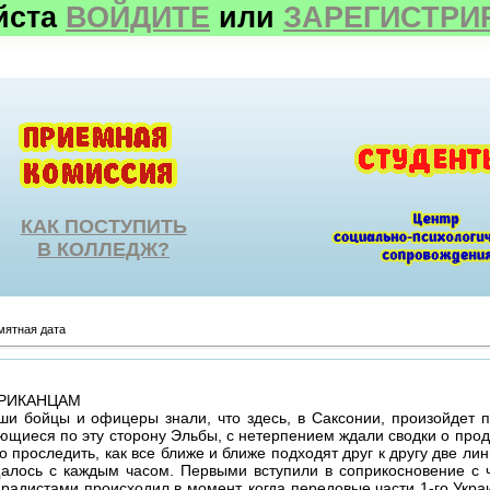
йста
ВОЙДИТЕ
или
ЗАРЕГИСТРИ
КАК ПОСТУПИТЬ
В КОЛЛЕДЖ?
мятная дата
РИКАНЦАМ
ши бойцы и офицеры знали, что здесь, в Саксонии, произойдет п
щиеся по эту сторону Эльбы, с нетерпением ждали сводки о прод
 проследить, как все ближе и ближе подходят друг к другу две л
щалось с каждым часом. Первыми вступили в соприкосновение с
адистами происходил в момент, когда передовые части 1-го Укра