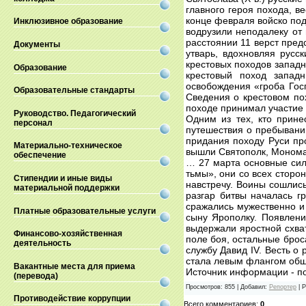
главного героя похода, 
конце февраля войско под
Инклюзивное образование
водрузили неподалеку от 
расстоянии 11 верст пред
Документы
утварь, вдохновляя русс
крестовых походов западн
Образование
крестовый поход запад
освобождения «гроба Гос
Образовательные стандарты
Сведения о крестовом по
походе принимал участие 
Руководство. Педагогический
Одним из тех, кто прине
персонал
путешествия о пребывани
придания походу Руси про
Материально-техническое
вышли Святополк, Монома
обеспечение
… 27 марта основные сил
тьмы», они со всех сторон
Стипендии и иные виды
навстречу. Воины сошлись
материальной поддержки
разгар битвы началась г
сражались мужественно и 
Платные образовательные услуги
сыну Ярополку. Появлени
выдержали яростной схват
Финансово-хозяйственная
поле боя, остальные брос
деятельность
службу Давид IV. Весть о
стала левым флангом общ
Вакантные места для приема
Источник информации - порта
(перевода)
Просмотров
:
855
|
Добавил
:
Репортер
|
Р
Противодействие коррупции
Всего комментариев
:
0