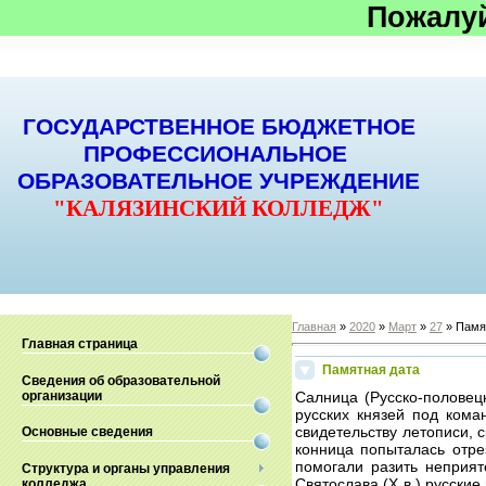
Пожалу
ГОСУДАРСТВЕННОЕ БЮДЖЕТНОЕ
ПРОФЕССИОНАЛЬНОЕ
ОБРАЗОВАТЕЛЬНОЕ УЧРЕЖДЕНИЕ
"КАЛЯЗИНСКИЙ КОЛЛЕДЖ"
Главная
»
2020
»
Март
»
27
» Памя
Главная страница
Памятная дата
Сведения об образовательной
организации
Салница (Русско-половецк
русских князей под кома
свидетельству летописи,
Основные сведения
конница попыталась отре
помогали разить неприя
Структура и органы управления
Святослава (X в.) русски
колледжа