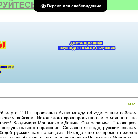
РУЙТЕСЬ
Версия для слабовидящих
07:00
ой 26 марта 1111 г. произошла битва между объединенным войском
вецким войском. Исход этого кровопролитного и отчаянного, по
князей Вла­димира Мономаха и Давыда Святославича. Половецкая
а сокрушительное поражение. Согласно легенде, русским воинам
бедой русских над половцами. Никогда еще со времен походов
 победа способствовала росту популярности Владимира Мономаха -