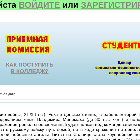
йста
ВОЙДИТЕ
или
ЗАРЕГИСТРИ
КАК ПОСТУПИТЬ
В КОЛЛЕДЖ?
тная дата
ие войны, XI-XIII вв.). Река в Донских степях, в районе котор
ндованием князя Владимира Мономаха (до 30 тыс. чел.) и поло
 сражения решил своевременный удар полков под командованием 
зать русскому войску путь домой, но в ходе сражения потерпел
телей небесные ангелы. Битва на Салнице стала крупнейшей по
е воины не заходили так далеко в восточные степные районы. Эта