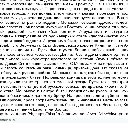
весть о котором дошла «даже до Рима». Хроно.ру КРЕСТОВЫЙ П
готовилось к выходу из Переяславля, то впереди него выступили е
ворот города, и все воины, в том числе и князья, проезжая и пр
ставители духовенства двигались впереди русского воинства. В да
ких воинов на ратные подвиги. Мономах, бывший вдохновителем
ых властелинов против мусульман Востока. Инициатором этих поход
ных рыцарей, закончившийся взятием Иерусалима и создание
подня» в Иерусалиме от рук неверных стала идеологической осн
ходе и освобождении Иерусалима быстро распространились во вс
граф Гуго Вермендуа, брат французского короля Филиппа I, сын 
с эти сведения на Русь, был игумен Даниил, побывавший в нач
и в крестоносном королевстве. Даниил был в дальнейшем одним
тив «поганых» характера крестового нашествия. Этим и объясняе
х, Давыд Святославич с сыновьями. С Мономахом находились его 
ы сторон сошлись на реке Сольнице, притоке Дона. По словам ле
 обступили русское войско. Мономах не стал, как обычно, стоять 
 в рукопашной битве. Половецкая конница в этой толчее потерял
роза, усилился ветер, пошел сильный дождь. Русы так перестро
потеснили чело (центр) русского войска, где дрались киевляне.
е стяга Мономаха в центре битвы воодушевило русов, и они с
ки и бросились к донскому броду. Их преследовали и рубили; пл
али оружие, прося сохранить жизнь. Лишь небольшая часть во главе
 русском крестовом походе в степь была доставлена в Византию, Ве
его наступления Европы на Восток.
л История.РФ, https://histrf.ru/lenta-vremeni/event/view/bitva-pri-sal
ейтинг
:
0.0
/
0