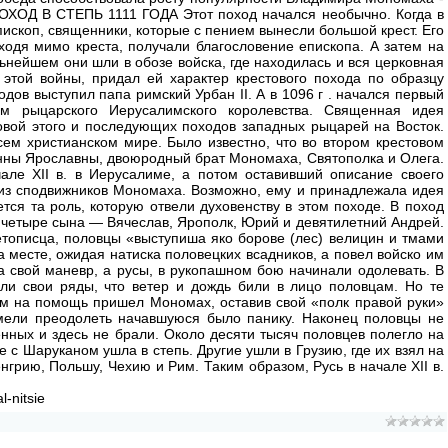
ОХОД В СТЕПЬ 1111 ГОДА Этот поход начался необычно. Когда в
пископ, священники, которые с пением вынесли большой крест. Его
оходя мимо креста, получали благословение епископа. А затем на
льнейшем они шли в обозе войска, где находилась и вся церковная
 этой войны, придал ей характер крестового похода по образцу
ов выступил папа римский Урбан II. А в 1096 г . начался первый
м рыцарского Иерусалимского королевства. Священная идея
овой этого и последующих походов западных рыцарей на Восток.
ем христианском мире. Было известно, что во втором крестовом
Анны Ярославны, двоюродный брат Мономаха, Святополка и Олега.
але XII в. в Иерусалиме, а потом оставивший описание своего
 из сподвижников Мономаха. Возможно, ему и принадлежала идея
тся та роль, которую отвели духовенству в этом походе. В поход
четыре сына — Вячеслав, Ярополк, Юрий и девятилетний Андрей.
тописца, половцы «выступиша яко борове (лес) велицин и тмами
на месте, ожидая натиска половецких всадников, а повел войско им
а свой маневр, а русы, в рукопашном бою начинали одолевать. В
или свои ряды, что ветер и дождь били в лицо половцам. Но те
 Им на помощь пришел Мономах, оставив свой «полк правой руки»
умели преодолеть начавшуюся было панику. Наконец половцы не
енных и здесь не брали. Около десяти тысяч половцев полегло на
 с Шаруканом ушла в степь. Другие ушли в Грузию, где их взял на
нгрию, Польшу, Чехию и Рим. Таким образом, Русь в начале XII в.
-nitsie