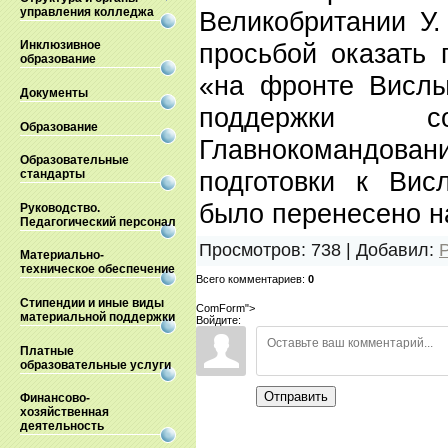
управления колледжа
Великобритании У.
просьбой оказать
Инклюзивное
образование
«на фронте Вислы
Документы
поддержки с
Образование
Главнокомандов
Образовательные
подготовки к Вис
стандарты
было перенесено н
Руководство.
Педагогический персонал
Просмотров
:
738
|
Добавил
:
Материально-
техническое обеспечение
Всего комментариев
:
0
Стипендии и иные виды
ComForm">
материальной поддержки
Войдите:
Платные
образовательные услуги
Отправить
Финансово-
хозяйственная
деятельность