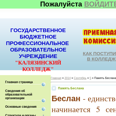
Пожалуйста
ВОЙДИТ
ГОСУДАРСТВЕННОЕ
БЮДЖЕТНОЕ
ПРОФЕССИОНАЛЬНОЕ
ОБРАЗОВАТЕЛЬНОЕ
КАК ПОСТУП
УЧРЕЖДЕНИЕ
В КОЛЛЕДЖ
"КАЛЯЗИНСКИЙ
КОЛЛЕДЖ"
Главная
»
2014
»
Сентябрь
»
5
» Память Беслан
Главная страница
Память Беслана
Сведения об
образовательной
- единст
Беслан
организации
начинается 5 се
Основные сведения
Структура и органы