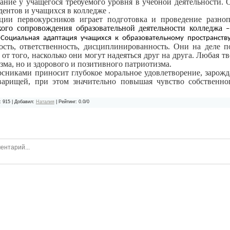
ние у учащегося требуемого уровня в учебной деятельности. О
дентов и учащихся в колледже .
ции первокурсников играет подготовка и проведение разно
кого сопровождения образовательной деятельности колледжа
«Социальная адаптация учащихся к образовательному пространств
ность, ответственность, дисциплинированность. Они на деле 
от того, насколько они могут надеяться друг на друга. Любая т
зма, но и здорового и позитивного патриотизма.
рсниками приносит глубокое моральное удовлетворение, зарожд
оварищей, при этом значительно повышая чувство собственн
:
915
|
Добавил
:
Наталия
|
Рейтинг
:
0.0
/
0