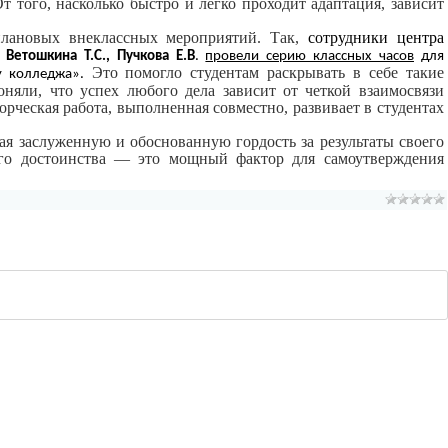
т того, насколько быстро и легко проходит адаптация, зависит
плановых внеклассных мероприятий. Так,
сотрудники центра
–
Ветошкина Т.С., Пучкова Е.В
.
провели серию классных часов
для
Это помогло студентам раскрывать в себе такие
у колледжа».
поняли, что успех любого дела зависит от четкой взаимосвязи
ворческая работа, выполненная совместно, развивает в студентах
ая заслуженную и обоснованную гордость за результаты своего
ого достоинства — это мощный фактор для самоутверждения