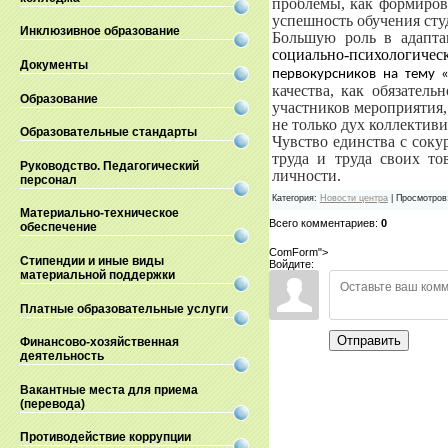
проблемы, как формирова
успешность обучения сту
Инклюзивное образование
Большую роль в адапта
социально-психологичес
Документы
первокурсников на тему 
качества, как обязатель
Образование
участников мероприятия, 
не только дух коллективи
Образовательные стандарты
Чувство единства с соку
труда и труда своих т
Руководство. Педагогический
личности.
персонал
Категория
:
Новости центра
|
Просмотров
Материально-техническое
Всего комментариев
:
0
обеспечение
ComForm">
Стипендии и иные виды
Войдите:
материальной поддержки
Платные образовательные услуги
Отправить
Финансово-хозяйственная
деятельность
Вакантные места для приема
(перевода)
Противодействие коррупции