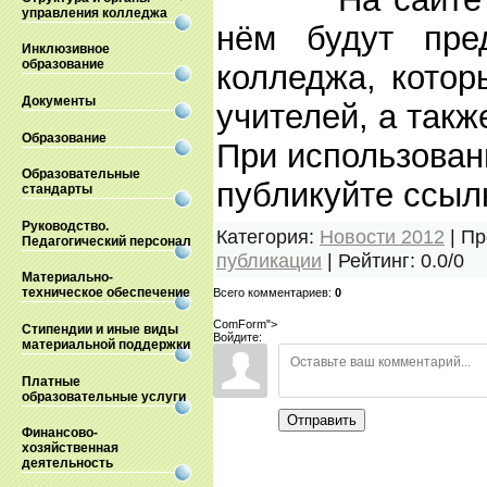
управления колледжа
нём будут пред
Инклюзивное
образование
колледжа, котор
Документы
учителей, а такж
Образование
При использован
Образовательные
публикуйте ссылк
стандарты
Руководство.
Категория
:
Новости 2012
|
Пр
Педагогический персонал
публикации
|
Рейтинг
:
0.0
/
0
Материально-
техническое обеспечение
Всего комментариев
:
0
ComForm">
Стипендии и иные виды
Войдите:
материальной поддержки
Платные
образовательные услуги
Отправить
Финансово-
хозяйственная
деятельность