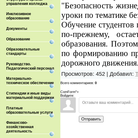
"Безопасность жизн
управления колледжа
уроки по тематике бе
Инклюзивное
образование
Обучение студентов 
Документы
по-прежнему, оста
Образование
образования. Поэтом
Образовательные
по формированию пр
стандарты
дорожного движения
Руководство.
Педагогический персонал
Просмотров
:
452
|
Добавил
:
Материально-
техническое обеспечение
Всего комментариев
:
0
ComForm">
Стипендии и иные виды
Войдите:
материальной поддержки
Платные
образовательные услуги
Отправить
Финансово-
хозяйственная
деятельность