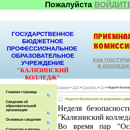
Пожалуйста
ВОЙДИТ
ГОСУДАРСТВЕННОЕ
БЮДЖЕТНОЕ
ПРОФЕССИОНАЛЬНОЕ
ОБРАЗОВАТЕЛЬНОЕ
КАК ПОСТУП
УЧРЕЖДЕНИЕ
В КОЛЛЕДЖ
"КАЛЯЗИНСКИЙ
КОЛЛЕДЖ"
Главная
»
2020
»
Сентябрь
»
25
» Неделя безопа
Главная страница
Неделя безопасности дорожного дв
Сведения об
образовательной
Неделя безопаснос
организации
"Калязинский коллед
Основные сведения
Во время пар "Осн
Структура и органы