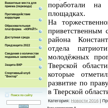
поработали на 
Вакантные места для
приема (перевода)
площадках.
Противодействие
коррупции
На торжественн
Образовательная
приветственным с
платформа «ЮРАЙТ»
района Констан
Доступная среда
Предзащита 2022
отдела патриот
Сведения о количестве
молодёжных про
поданных заявлений
Тверской област
Защита ВКР
которые отмети
Спортивный клуб
"Вектор"
развитие по прав
в Тверской област
Поиск по сайту
Категория
:
Новости 2016
|
Пр
Всего комментариев
:
0