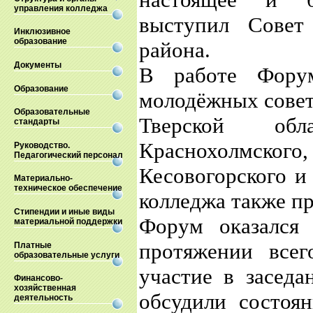
управления колледжа
выступил Совет
Инклюзивное
образование
района.
Документы
В работе Форум
Образование
молодёжных совет
Образовательные
Тверской обл
стандарты
Краснохолмск
Руководство.
Педагогический персонал
Кесовогорского и
Материально-
техническое обеспечение
колледжа также пр
Стипендии и иные виды
Форум оказался
материальной поддержки
протяжении всег
Платные
образовательные услуги
участие в заседа
Финансово-
хозяйственная
обсудили состоя
деятельность