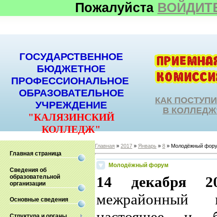
Пожалуйста
ВОЙДИТ
ГОСУДАРСТВЕННОЕ
БЮДЖЕТНОЕ
ПРОФЕССИОНАЛЬНОЕ
ОБРАЗОВАТЕЛЬНОЕ
КАК ПОСТУП
УЧРЕЖДЕНИЕ
В КОЛЛЕДЖ
"КАЛЯЗИНСКИЙ
КОЛЛЕДЖ"
Главная
»
2017
»
Январь
»
8
» Молодёжный фор
Главная страница
Молодёжный форум
Сведения об
образовательной
14 декабря 2
организации
межрайонный 
Основные сведения
настоящее и бу
Структура и органы