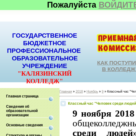
Пожалуйста
ВОЙДИТ
ГОСУДАРСТВЕННОЕ
БЮДЖЕТНОЕ
ПРОФЕССИОНАЛЬНОЕ
ОБРАЗОВАТЕЛЬНОЕ
КАК ПОСТУП
УЧРЕЖДЕНИЕ
В КОЛЛЕДЖ
"КАЛЯЗИНСКИЙ
КОЛЛЕДЖ"
Главная
»
2018
»
Ноябрь
»
9
» Классный час "Че
Главная страница
Классный час "Человек среди люде
Сведения об
9 ноября 2018
образовательной
организации
общеколледж
Основные сведения
среди людей
Структура и органы