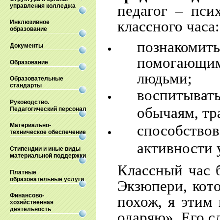
педагог – пси
управления колледжа
классного часа:
Инклюзивное
образование
познакомить
Документы
помогающи
Образование
людьми;
Образовательные
стандарты
воспитыват
Руководство.
обычаям, тр
Педагогический персонал
способство
Материально-
техническое обеспечение
активности 
Стипендии и иные виды
материальной поддержки
Классный час 
Платные
образовательные услуги
Экзюпери, кото
Финансово-
похож, я этим 
хозяйственная
деятельность
одаряю». Его с