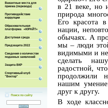
Вакантные места для
в 21 веке, но 
приема (перевода)
природа много
Противодействие
коррупции
Его красота в
Образовательная
нации, неповт
платформа «ЮРАЙТ»
обычаях. А про
Доступная среда
мы – люди это
Предзащита 2022
видимыми и не
Сведения о количестве
поданных заявлений
сделать наш
Защита ВКР
радостной, чт
Спортивный клуб
продолжили 
"Вектор"
нашим умение
друг к другу.
Поиск по сайту
В ходе классн