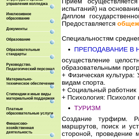
Прием осуществляется
управления колледжа
испытаний) на основани
Инклюзивное
Диплом государственн
образование
Предоставляется
общеж
Документы
Специальностям среднег
Образование
ПРЕПОДАВАНИЕ В 
Образовательные
стандарты
осуществление целостн
Руководство.
образовательными прог
Педагогический персонал
+ Физическая культура:
Материально-
видам спорта.
техническое обеспечение
+ Социальный работник
Стипендии и иные виды
+ Психология: Психолог 
материальной поддержки
ТУРИЗМ
Платные
образовательные услуги
Создание турфирм. Ра
Финансово-
маршрутов, поиск и ус
хозяйственная
стороной, проведение 
деятельность