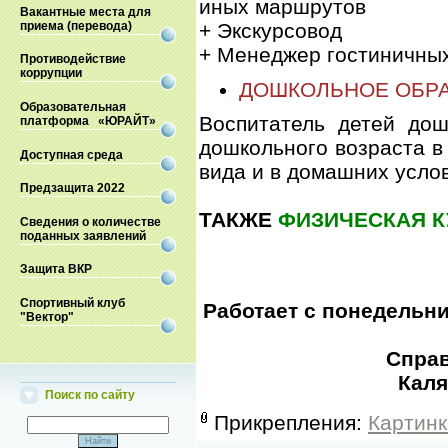
иных маршрутов
Вакантные места для
приема (перевода)
+ Экскурсовод
+ Менеджер гостиничных
Противодействие
коррупции
ДОШКОЛЬНОЕ ОБР
Образовательная
Воспитатель детей дош
платформа «ЮРАЙТ»
дошкольного возраста в
Доступная среда
вида и в домашних усло
Предзащита 2022
ТАКЖЕ
ФИЗИЧЕСКАЯ К
Сведения о количестве
поданных заявлений
Защита ВКР
Спортивный клуб
Работает с понедельник
"Вектор"
Справ
Каля
Поиск по сайту
Прикрепления
:
Картинк