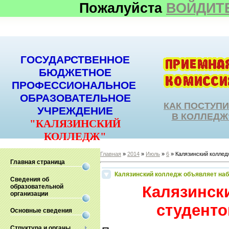
Пожалуйста
ВОЙДИТ
ГОСУДАРСТВЕННОЕ
БЮДЖЕТНОЕ
ПРОФЕССИОНАЛЬНОЕ
ОБРАЗОВАТЕЛЬНОЕ
КАК ПОСТУП
УЧРЕЖДЕНИЕ
В КОЛЛЕДЖ
"КАЛЯЗИНСКИЙ
КОЛЛЕДЖ"
Главная
»
2014
»
Июль
»
6
» Калязинский коллед
Главная страница
Калязинский колледж объявляет набо
Сведения об
образовательной
Калязинск
организации
студенто
Основные сведения
Структура и органы