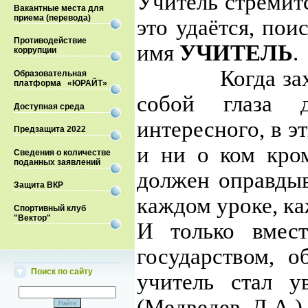
Учитель стремитс
Вакантные места для
приема (перевода)
это удаётся, пои
Противодействие
имя
УЧИТЕЛЬ
.
коррупции
Когда заходиш
Образовательная
платформа «ЮРАЙТ»
собой глаза д
Доступная среда
интересного, в э
Предзащита 2022
и ни о ком кром
Сведения о количестве
поданных заявлений
должен оправдыв
Защита ВКР
каждом уроке, к
Спортивный клуб
"Вектор"
И только вмест
государством, 
Поиск по сайту
учитель стал у
(Медведев. Д.А.)