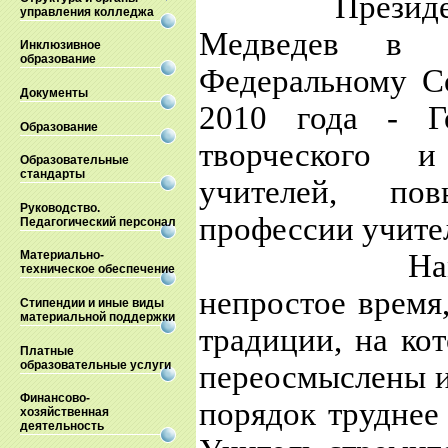
Президент Ро
управления колледжа
Медведев в с
Инклюзивное
образование
Федеральному С
Документы
2010 года - Г
Образование
творческого и
Образовательные
стандарты
учителей, по
Руководство.
профессии учите
Педагогический персонал
Нам выпало
Материально-
техническое обеспечение
непростое время
Стипендии и иные виды
материальной поддержки
традиции, на ко
Платные
образовательные услуги
переосмыслены и 
Финансово-
порядок труднее
хозяйственная
деятельность