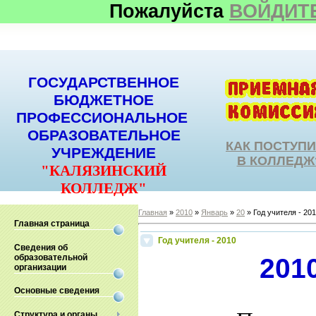
Пожалуйста
ВОЙДИТ
ГОСУДАРСТВЕННОЕ
БЮДЖЕТНОЕ
ПРОФЕССИОНАЛЬНОЕ
ОБРАЗОВАТЕЛЬНОЕ
КАК ПОСТУП
УЧРЕЖДЕНИЕ
В КОЛЛЕДЖ
"КАЛЯЗИНСКИЙ
КОЛЛЕДЖ"
Главная
»
2010
»
Январь
»
20
» Год учителя - 20
Главная страница
Год учителя - 2010
Сведения об
образовательной
2010
организации
Основные сведения
Структура и органы