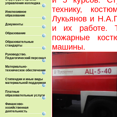
управления колледжа
технику, кост
Инклюзивное
образование
Лукьянов и Н.А.
Документы
и их работе. 
Образование
пожарные кост
Образовательные
машины.
стандарты
Руководство.
Педагогический персонал
Материально-
техническое обеспечение
Стипендии и иные виды
материальной поддержки
Платные
образовательные услуги
Финансово-
хозяйственная
деятельность