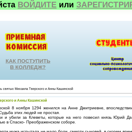
йста
ВОЙДИТЕ
или
ЗАРЕГИСТРИ
КАК ПОСТУПИТЬ
В КОЛЛЕДЖ?
ь святых Михаила Тверского и Анны Кашинской
ерского и Анны Кашинской
ской 8 ноября 1294 женился на Анне Дмитриевне, впоследствии
Судьба этих людей не простая.
и и убили за Клеветы, которые на него повесил князь Юрий Д
тью в Спаско- Преображенском соборе.
рти мужа испытала не мало боли, смерти сыновей, в скорем врем