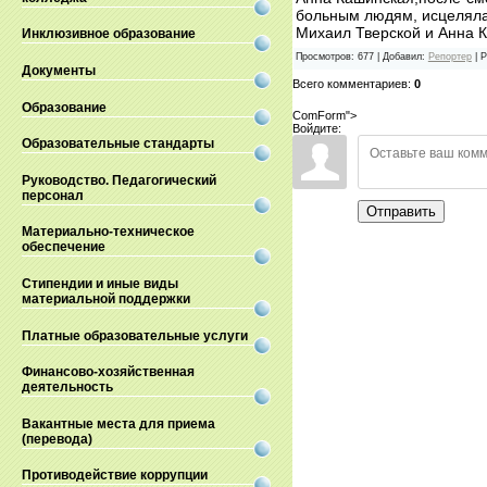
больным людям, исцеляла
Михаил Тверской и Анна К
Инклюзивное образование
Просмотров
:
677
|
Добавил
:
Репортер
|
Р
Документы
Всего комментариев
:
0
Образование
ComForm">
Войдите:
Образовательные стандарты
Руководство. Педагогический
персонал
Отправить
Материально-техническое
обеспечение
Стипендии и иные виды
материальной поддержки
Платные образовательные услуги
Финансово-хозяйственная
деятельность
Вакантные места для приема
(перевода)
Противодействие коррупции