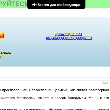
РУЙТЕСЬ
Версия для слабовидящих
10:42
 прославленной Православной церквью, как святая благоверная
аниилович Московский, вместе с послом Кавгадыем. Мощи князя
ени она уходит в монастырь. Но даже после смерти она помогала