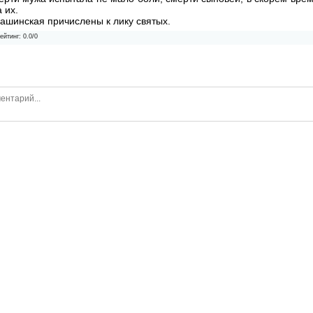
 их.
ашинская причислены к лику святых.
ейтинг
:
0.0
/
0