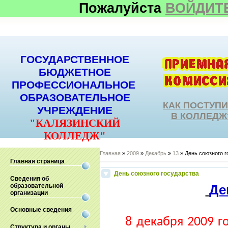
Пожалуйста
ВОЙДИТ
ГОСУДАРСТВЕННОЕ
БЮДЖЕТНОЕ
ПРОФЕССИОНАЛЬНОЕ
ОБРАЗОВАТЕЛЬНОЕ
КАК ПОСТУП
УЧРЕЖДЕНИЕ
В КОЛЛЕДЖ
"КАЛЯЗИНСКИЙ
КОЛЛЕДЖ"
Главная
»
2009
»
Декабрь
»
13
» День союзного г
Главная страница
День союзного государства
Сведения об
образовательной
Де
организации
Основные сведения
8 декабря 2009 г
Структура и органы