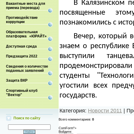
В Калязинском п
Вакантные места для
приема (перевода)
посвященные этом
Противодействие
познакомились с исто
коррупции
Образовательная
Вечер, который в
платформа «ЮРАЙТ»
знаем о республике 
Доступная среда
выступили танцев
Предзащита 2022
продемонстрировали у
Сведения о количестве
поданных заявлений
студенты "Технолог
Защита ВКР
угостили всех пред
Спортивный клуб
государств.
"Вектор"
Категория
:
Новости 2011
|
Пр
Поиск по сайту
Всего комментариев
:
0
ComForm">
Войдите: