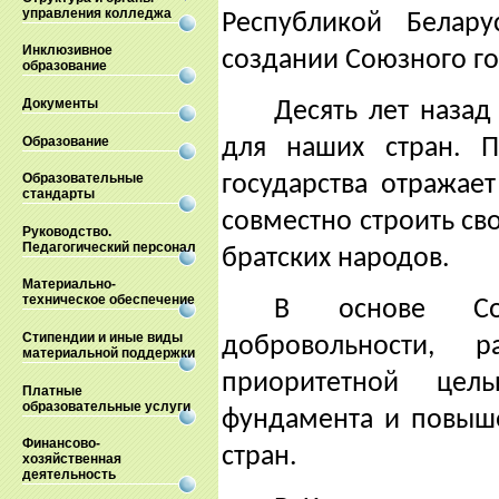
управления колледжа
Республикой Белар
Инклюзивное
создании Союзного го
образование
Документы
Десять лет назад
Образование
для наших стран. 
государства отражае
Образовательные
стандарты
совместно строить св
Руководство.
Педагогический персонал
братских народов.
Материально-
техническое обеспечение
В основе Сою
Стипендии и иные виды
добровольности, 
материальной поддержки
приоритетной цел
Платные
образовательные услуги
фундамента и повыше
Финансово-
стран.
хозяйственная
деятельность