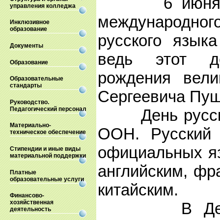
6 июня вы
управления колледжа
международно
Инклюзивное
образование
русского языка
Документы
ведь этот 
Образование
рождения вели
Образовательные
стандарты
Сергеевича Пуш
Руководство.
Педагогический персонал
День русского
Материально-
ООН. Русский 
техническое обеспечение
официальных яз
Стипендии и иные виды
материальной поддержки
английским, фр
Платные
образовательные услуги
китайским.
Финансово-
хозяйственная
В День рус
деятельность