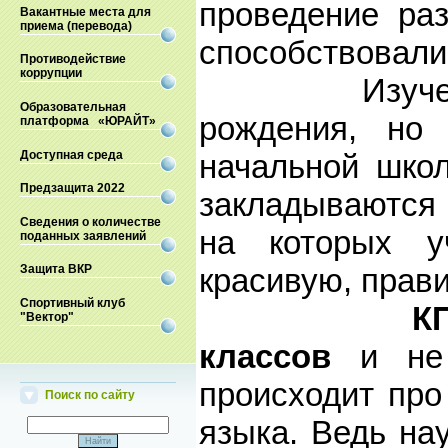
проведение ра
Вакантные места для
приема (перевода)
способствовали
Противодействие
коррупции
Изучение
Образовательная
рождения, но
платформа «ЮРАЙТ»
Доступная среда
начальной шко
Предзащита 2022
закладываются 
Сведения о количестве
на которых у
поданных заявлений
красивую, прав
Защита ВКР
Спортивный клуб
К
"Вектор"
классов
и не 
происходит про
Поиск по сайту
языка. Ведь на