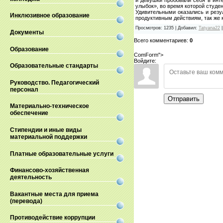
улыбок», во время которой студе
Удивительными оказались и резул
Инклюзивное образование
продуктивным действиям, так же к
Просмотров
:
1235
|
Добавил
:
Tatyana22
Документы
Всего комментариев
:
0
Образование
ComForm">
Войдите:
Образовательные стандарты
Руководство. Педагогический
персонал
Отправить
Материально-техническое
обеспечение
Стипендии и иные виды
материальной поддержки
Платные образовательные услуги
Финансово-хозяйственная
деятельность
Вакантные места для приема
(перевода)
Противодействие коррупции