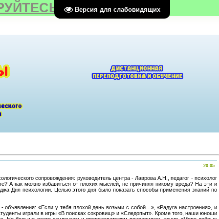
РУЙТЕСЬ
Версия для слабовидящих
20:05
логического сопровождения: руководитель центра - Лаврова А.Н., педагог - психолог
те? А как можно избавиться от плохих мыслей, не причиняя никому вреда? На эти и
еджа Дня психологии. Целью этого дня было показать способы применения знаний по
 - объявления: «Если у тебя плохой день возьми с собой…», «Радуга настроения», и
 Студенты играли в игры «В поисках сокровищ» и «Следопыт». Кроме того, наши юноши
й». Но больше всего студентам и преподавателям понравилась акция «Море добрых