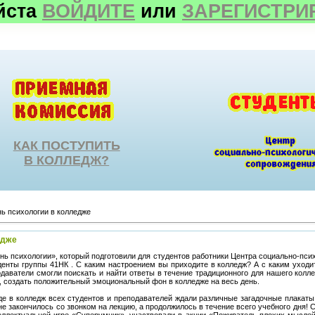
йста
ВОЙДИТЕ
или
ЗАРЕГИСТРИ
КАК ПОСТУПИТЬ
В КОЛЛЕДЖ?
ь психологии в колледже
едже
ь психологии», который подготовили для студентов работники Центра социально-психо
денты группы 41НК . С каким настроением вы приходите в колледж? А с каким уходи
даватели смогли поискать и найти ответы в течение традиционного для нашего колл
, создать положительный эмоциональный фон в колледже на весь день.
оде в колледж всех студентов и преподавателей ждали различные загадочные плакаты
не закончилось со звонком на лекцию, а продолжилось в течение всего учебного дня!
еллектуальной игре «Суперумник», участвовали в акции «Пожиратель плохих мысле