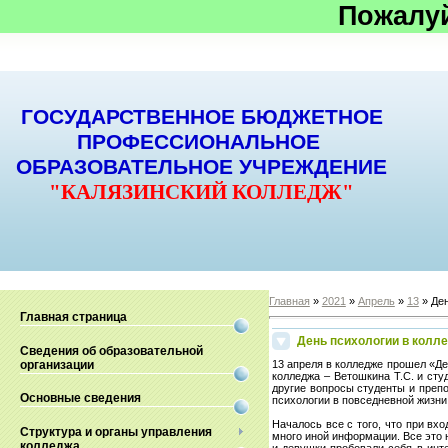
Пожалу
ГОСУДАРСТВЕННОЕ БЮДЖЕТНОЕ
ПРОФЕССИОНАЛЬНОЕ
ОБРАЗОВАТЕЛЬНОЕ УЧРЕЖДЕНИЕ
"КАЛЯЗИНСКИЙ КОЛЛЕДЖ"
Главная
»
2021
»
Апрель
»
13
» Ден
Главная страница
День психологии в колл
Сведения об образовательной
организации
13 апреля в колледже прошел «Ден
колледжа – Ветошкина Т.С. и сту
другие вопросы студенты и препо
Основные сведения
психологии в повседневной жизни
Началось все с того, что при вх
Структура и органы управления
много иной информации. Все это 
колледжа
и девушки пробовали себя в инт