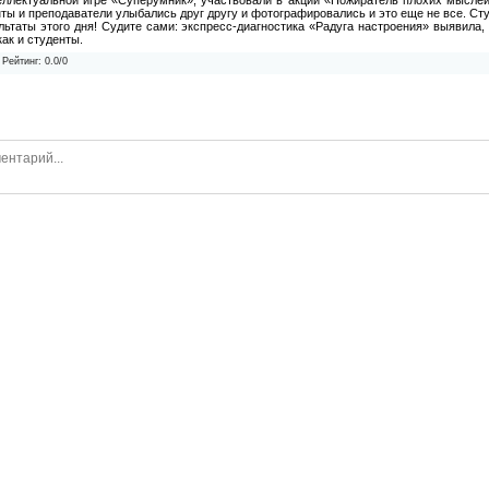
нты и преподаватели улыбались друг другу и фотографировались и это еще не все. Ст
ьтаты этого дня! Судите сами: экспресс-диагностика «Радуга настроения» выявила,
ак и студенты.
|
Рейтинг
:
0.0
/
0