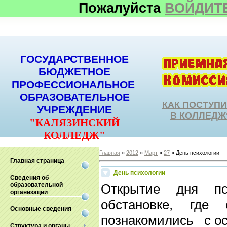
Пожалуйста
ВОЙДИТ
ГОСУДАРСТВЕННОЕ
БЮДЖЕТНОЕ
ПРОФЕССИОНАЛЬНОЕ
ОБРАЗОВАТЕЛЬНОЕ
КАК ПОСТУП
УЧРЕЖДЕНИЕ
В КОЛЛЕДЖ
"КАЛЯЗИНСКИЙ
КОЛЛЕДЖ"
Главная
»
2012
»
Март
»
27
» День психологии
Главная страница
День психологии
Сведения об
образовательной
Открытие дня пс
организации
обстановке, где 
Основные сведения
познакомились
с о
Структура и органы