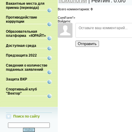
психологии
|
Рейтинг
:
0.0
/
0
Вакантные места для
приема (перевода)
Всего комментариев
:
0
Противодействие
ComForm">
Войдите:
коррупции
Образовательная
платформа «ЮРАЙТ»
Отправить
Доступная среда
Предзащита 2022
Сведения о количестве
поданных заявлений
Защита ВКР
Спортивный клуб
"Вектор"
Поиск по сайту