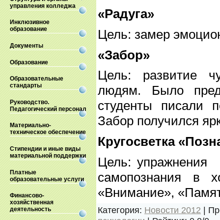
управления колледжа
«Радуга»
Инклюзивное
образование
Цель: замер эмоцио
Документы
«Забор»
Образование
Цель: развитие ч
Образовательные
стандарты
людям. Б
ыло пред
студенты писали п
Руководство.
Педагогический персонал
Забор получился яр
Материально-
техническое обеспечение
Кругосветка «Позн
Стипендии и иные виды
материальной поддержки
Цель: упражнения
Платные
самопознания в х
образовательные услуги
«Внимание», «Памя
Финансово-
хозяйственная
Категория
:
Новости 2012
|
Пр
деятельность