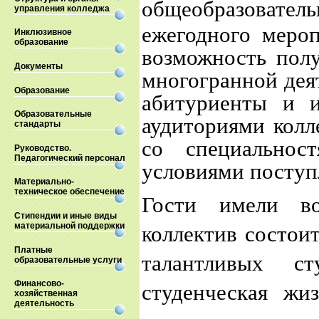
общеобразователь
управления колледжа
ежегодного мероп
Инклюзивное
образование
возможность пол
Документы
многогранной дея
Образование
абитуриенты и и
Образовательные
аудиториями колл
стандарты
со специальнос
Руководство.
Педагогический персонал
условиями поступ
Материально-
техническое обеспечение
Гости имели во
Стипендии и иные виды
материальной поддержки
коллектив состои
Платные
талантливых ст
образовательные услуги
Финансово-
студенческая жи
хозяйственная
деятельность