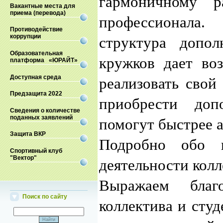
гармоничному р
Вакантные места для
приема (перевода)
профессионала.
Противодействие
коррупции
структура допол
Образовательная
кружков дает во
платформа «ЮРАЙТ»
Доступная среда
реализовать свой
Предзащита 2022
приобрести доп
Сведения о количестве
поданных заявлений
помогут быстрее а
Защита ВКР
Подробно обо в
Спортивный клуб
"Вектор"
деятельности колл
Выражаем благо
Поиск по сайту
коллектива и сту