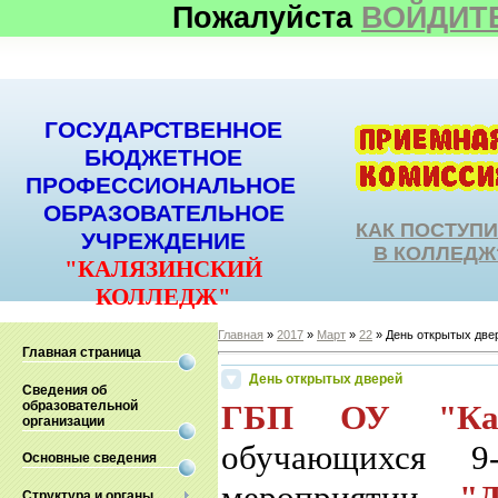
Пожалуйста
ВОЙДИТ
ГОСУДАРСТВЕННОЕ
БЮДЖЕТНОЕ
ПРОФЕССИОНАЛЬНОЕ
ОБРАЗОВАТЕЛЬНОЕ
КАК ПОСТУП
УЧРЕЖДЕНИЕ
В КОЛЛЕДЖ
"КАЛЯЗИНСКИЙ
КОЛЛЕДЖ"
Главная
»
2017
»
Март
»
22
» День открытых две
Главная страница
День открытых дверей
Сведения об
образовательной
ГБП ОУ "Каля
организации
обучающихся 9
Основные сведения
мероприятии
"
Структура и органы