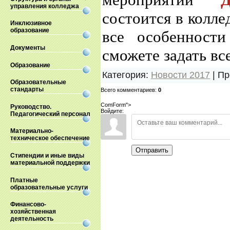
управления колледжа
состоится в колл
Инклюзивное
образование
все особенност
Документы
сможете задать в
Образование
Категория
:
Новости 2017
|
Пр
Образовательные
стандарты
Всего комментариев
:
0
ComForm">
Руководство.
Войдите:
Педагогический персонал
Материально-
техническое обеспечение
Отправить
Стипендии и иные виды
материальной поддержки
Платные
образовательные услуги
Финансово-
хозяйственная
деятельность