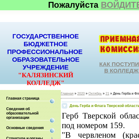
Пожалуйста
ВОЙДИТ
ГОСУДАРСТВЕННОЕ
БЮДЖЕТНОЕ
ПРОФЕССИОНАЛЬНОЕ
ОБРАЗОВАТЕЛЬНОЕ
КАК ПОСТУП
УЧРЕЖДЕНИЕ
В КОЛЛЕДЖ
"КАЛЯЗИНСКИЙ
КОЛЛЕДЖ"
Главная
»
2020
»
Октябрь
»
21
» День Герба и Фл
Главная страница
День Герба и Флага Тверской област
Сведения об
образовательной
Герб Тверской обла
организации
под номером 159.
Основные сведения
"В червленом (кра
Структура и органы