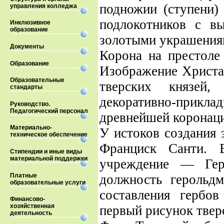
подножии (ступени) 
управления колледжа
подлокотников с в
Инклюзивное
образование
золотыми украшениям
Документы
Корона на престоле
Образование
Изображение Христа
Образовательные
тверских князей,
стандарты
декоративно-прикла
Руководство.
Педагогический персонал
древнейшей коронаци
Материально-
У истоков создания 
техническое обеспечение
Франциск Санти. 
Стипендии и иные виды
материальной поддержки
учреждение — Гер
Платные
должность герольд
образовательные услуги
составления гербо
Финансово-
хозяйственная
первый рисунок тверс
деятельность