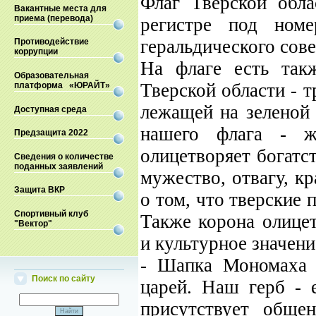
Флаг Тверской обла
Вакантные места для
приема (перевода)
регистре под ном
геральдического сов
Противодействие
коррупции
На флаге есть так
Образовательная
Тверской области - т
платформа «ЮРАЙТ»
лежащей на зеленой
Доступная среда
нашего флага - ж
Предзащита 2022
олицетворяет богатс
Сведения о количестве
поданных заявлений
мужество, отвагу, к
Защита ВКР
о том, что тверские 
Спортивный клуб
Также корона олицет
"Вектор"
и культурное значени
- Шапка Мономаха 
Поиск по сайту
царей. Наш герб - 
присутствует обще