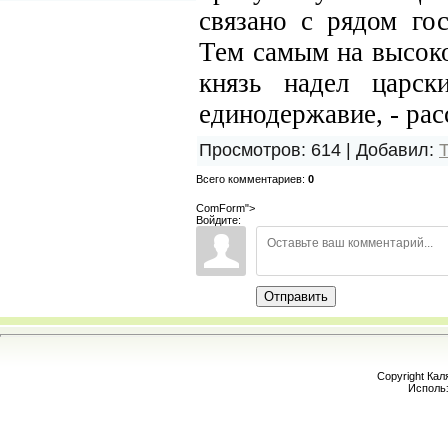
связано с рядом го
Тем самым на высоко
князь надел царск
единодержавие, - ра
Просмотров
:
614
|
Добавил
:
Всего комментариев
:
0
ComForm">
Войдите:
Отправить
Copyright Кал
Исполь