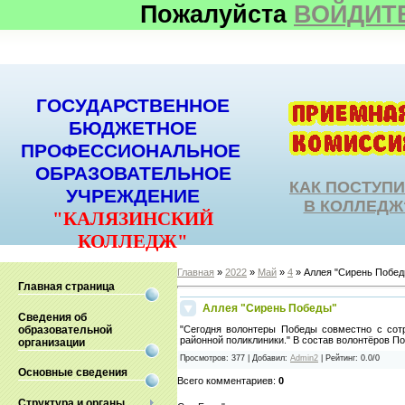
Пожалуйста
ВОЙДИТ
ГОСУДАРСТВЕННОЕ
БЮДЖЕТНОЕ
ПРОФЕССИОНАЛЬНОЕ
ОБРАЗОВАТЕЛЬНОЕ
КАК ПОСТУП
УЧРЕЖДЕНИЕ
В КОЛЛЕДЖ
"КАЛЯЗИНСКИЙ
КОЛЛЕДЖ"
Главная
»
2022
»
Май
»
4
» Аллея "Сирень Побед
Главная страница
Аллея "Сирень Победы"
Сведения об
образовательной
"Сегодня волонтеры Победы совместно с сот
районной поликлиники." В состав волонтёров П
организации
Просмотров
:
377
|
Добавил
:
Admin2
|
Рейтинг
:
0.0
/
0
Основные сведения
Всего комментариев
:
0
Структура и органы