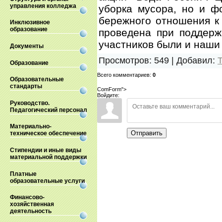
управления колледжа
уборка мусора, но и ф
бережного отношения к 
Инклюзивное
образование
проведена при поддерж
участников были и наши
Документы
Просмотров
:
549
|
Добавил
:
Образование
Всего комментариев
:
0
Образовательные
стандарты
ComForm">
Войдите:
Руководство.
Педагогический персонал
Материально-
Отправить
техническое обеспечение
Стипендии и иные виды
материальной поддержки
Платные
образовательные услуги
Финансово-
хозяйственная
деятельность