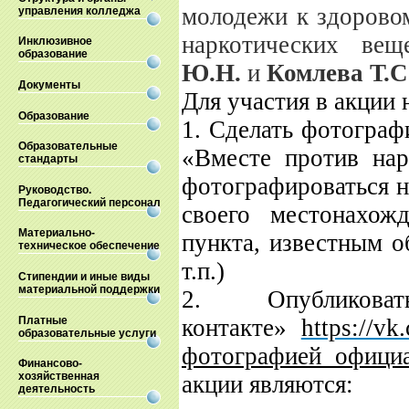
молодежи к здорово
управления колледжа
наркотических ве
Инклюзивное
образование
Ю.Н.
и
Комлева Т.С
Документы
Для участия в акции
Образование
1.
Сделать фотограф
Образовательные
«Вместе против на
стандарты
фотографироваться н
Руководство.
Педагогический персонал
своего местонахож
Материально-
пункта, известным о
техническое обеспечение
т.п.)
Стипендии и иные виды
материальной поддержки
2. Опублико
Платные
контакте»
https://v
образовательные услуги
фотографией официа
Финансово-
хозяйственная
акции являются:
деятельность