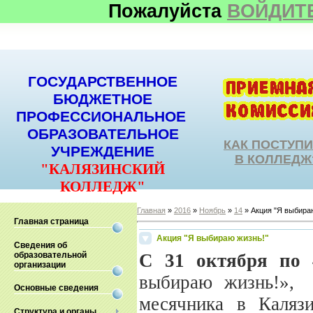
Пожалуйста
ВОЙДИТ
ГОСУДАРСТВЕННОЕ
БЮДЖЕТНОЕ
ПРОФЕССИОНАЛЬНОЕ
ОБРАЗОВАТЕЛЬНОЕ
КАК ПОСТУП
УЧРЕЖДЕНИЕ
В КОЛЛЕДЖ
"КАЛЯЗИНСКИЙ
КОЛЛЕДЖ"
Главная
»
2016
»
Ноябрь
»
14
» Акция "Я выбира
Главная страница
Акция "Я выбираю жизнь!"
Сведения об
образовательной
С 31 октября по 
организации
выбираю жизнь!», 
Основные сведения
месячника в Каляз
Структура и органы