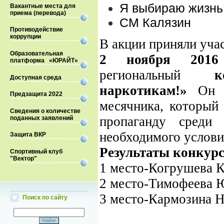
Я выбираю жизнь
Вакантные места для
приема (перевода)
СМ Калязин
Противодействие
коррупции
В акции приняли учас
Образовательная
2 ноября 201
платформа «ЮРАЙТ»
региональный
ко
Доступная среда
наркотикам!»
Он пр
Предзащита 2022
месячника, который 
Сведения о количестве
пропаганду среди
поданных заявлений
необходимого услови
Защита ВКР
Результаты конкурс
Спортивный клуб
"Вектор"
1 место-Когрушева 
2 место-Тимофеева 
3 место-Кармозина Н
Поиск по сайту