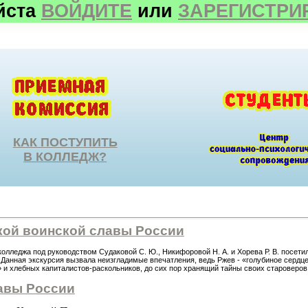
йста
ВОЙДИТЕ
или
ЗАРЕГИСТРИ
КАК ПОСТУПИТЬ
В КОЛЛЕДЖ?
икой воинской славы России
колледжа под руководством Судаковой С. Ю., Никифоровой Н. А. и Хорева Р. В. посет
Данная экскурсия вызвала неизгладимые впечатления, ведь Ржев - «голубиное сердце
 и хлебных капиталистов-раскольников, до сих пор хранящий тайны своих староверов
авы России