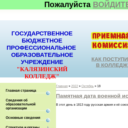
Пожалуйста
ВОЙДИТ
ГОСУДАРСТВЕННОЕ
БЮДЖЕТНОЕ
ПРОФЕССИОНАЛЬНОЕ
ОБРАЗОВАТЕЛЬНОЕ
КАК ПОСТУП
УЧРЕЖДЕНИЕ
В КОЛЛЕДЖ
"КАЛЯЗИНСКИЙ
КОЛЛЕДЖ"
Главная
»
2022
»
Октябрь
»
18
Главная страница
Памятная дата военной и
Сведения об
образовательной
В этот день в 1813 году русская армия и её со
организации
Основные сведения
Структура и органы