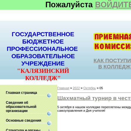
Пожалуйста
ВОЙДИТ
ГОСУДАРСТВЕННОЕ
БЮДЖЕТНОЕ
ПРОФЕССИОНАЛЬНОЕ
ОБРАЗОВАТЕЛЬНОЕ
КАК ПОСТУП
УЧРЕЖДЕНИЕ
В КОЛЛЕДЖ
"КАЛЯЗИНСКИЙ
КОЛЛЕДЖ"
Главная
»
2022
»
Октябрь
»
05
Главная страница
Шахматный турнир в чест
Сведения об
образовательной
5 октября в нашем колледже переплетены между 
организации
самоуправления и Дня учителя!
Основные сведения
Структура и органы