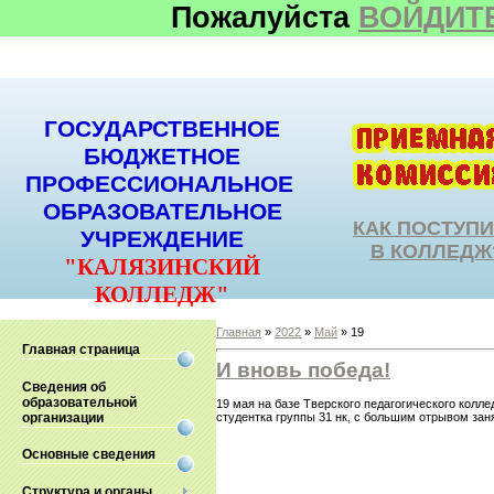
Пожалуйста
ВОЙДИТ
ГОСУДАРСТВЕННОЕ
БЮДЖЕТНОЕ
ПРОФЕССИОНАЛЬНОЕ
ОБРАЗОВАТЕЛЬНОЕ
КАК ПОСТУП
УЧРЕЖДЕНИЕ
В КОЛЛЕДЖ
"КАЛЯЗИНСКИЙ
КОЛЛЕДЖ"
Главная
»
2022
»
Май
»
19
Главная страница
И вновь победа!
Сведения об
образовательной
19 мая на базе Тверского педагогического колл
организации
студентка группы 31 нк, с большим отрывом зан
Основные сведения
Структура и органы