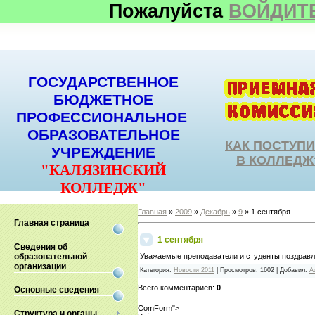
Пожалуйста
ВОЙДИТ
ГОСУДАРСТВЕННОЕ
БЮДЖЕТНОЕ
ПРОФЕССИОНАЛЬНОЕ
ОБРАЗОВАТЕЛЬНОЕ
КАК ПОСТУП
УЧРЕЖДЕНИЕ
В КОЛЛЕДЖ
"КАЛЯЗИНСКИЙ
КОЛЛЕДЖ"
Главная
»
2009
»
Декабрь
»
9
» 1 сентября
Главная страница
1 сентября
Сведения об
образовательной
Уважаемые преподаватели и студенты поздравля
организации
Категория
:
Новости 2011
|
Просмотров
:
1602
|
Добавил
:
A
Всего комментариев
:
0
Основные сведения
ComForm">
Структура и органы