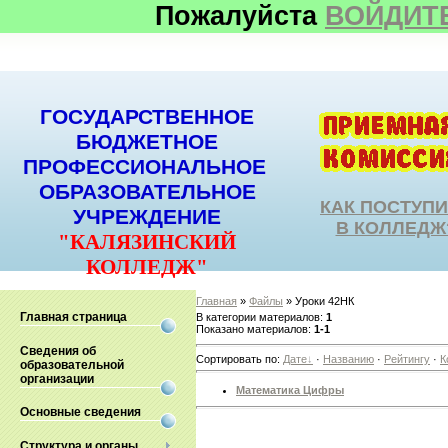
Пожалуйста
ВОЙДИТ
ГОСУДАРСТВЕННОЕ
БЮДЖЕТНОЕ
ПРОФЕССИОНАЛЬНОЕ
ОБРАЗОВАТЕЛЬНОЕ
КАК ПОСТУП
УЧРЕЖДЕНИЕ
В КОЛЛЕДЖ
"КАЛЯЗИНСКИЙ
КОЛЛЕДЖ"
Главная
»
Файлы
» Уроки 42НК
Главная страница
В категории материалов
:
1
Показано материалов
:
1-1
Сведения об
Сортировать по
:
Дате
·
Названию
·
Рейтингу
·
К
образовательной
организации
Математика Цифры
Основные сведения
Структура и органы